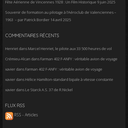
Fête Aérienne de Vincennes 1928 : Un Film Historique
9 juin 2025
Souvenir de formation au pilotage à l’Aéroclub de Valenciennes –
1963 – par Patrick Bordier
14 avril 2025
COMMENTAIRES RÉCENTS
Henriet
dans
Marcel Henriet, le pilote aux 33 500 heures de vol
Crémieu-Alcan
dans
Farman 402 F-ANFY : véritable avion de voyage
xavier
dans
Farman 402 F-ANFY : véritable avion de voyage
xavier
dans
Hélice Hamilton-standard bipale à vitesse constante
xavier
dans
Le Starck A.S. 37 de R.Nickel
FLUX RSS
RSS - Articles