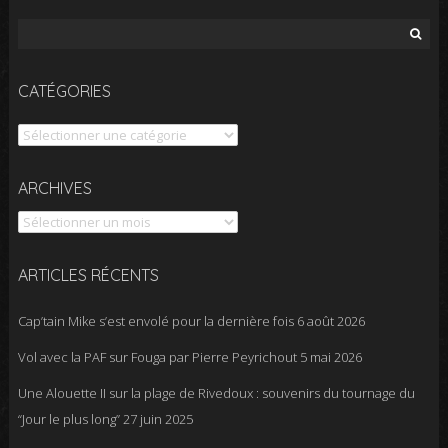
Rechercher :
CATÉGORIES
Catégories
Archives
ARCHIVES
ARTICLES RÉCENTS
Cap’tain Mike s’est envolé pour la dernière fois
6 août 2026
Vol avec la PAF sur Fouga par Pierre Peyrichout
5 mai 2026
Une Alouette II sur la plage de Rivedoux : souvenirs du tournage du
“Jour le plus long”
27 juin 2025