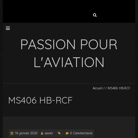
Rechercher :
PASSION POUR
L'AVIATION
Accueil
/
/
MS406 HB-RCF
MS406 HB-RCF
16 janvier 2020
xavier
0 Commentaire