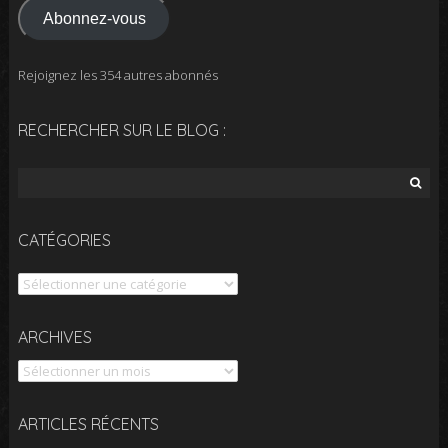
Abonnez-vous
Rejoignez les 354 autres abonnés
RECHERCHER SUR LE BLOG :
Rechercher :
CATÉGORIES
Catégories
Archives
ARCHIVES
ARTICLES RÉCENTS