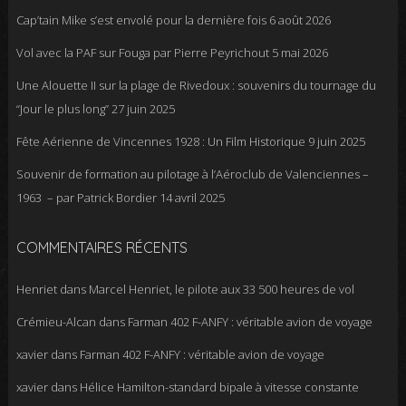
Cap’tain Mike s’est envolé pour la dernière fois
6 août 2026
Vol avec la PAF sur Fouga par Pierre Peyrichout
5 mai 2026
Une Alouette II sur la plage de Rivedoux : souvenirs du tournage du
“Jour le plus long”
27 juin 2025
Fête Aérienne de Vincennes 1928 : Un Film Historique
9 juin 2025
Souvenir de formation au pilotage à l’Aéroclub de Valenciennes –
1963 – par Patrick Bordier
14 avril 2025
COMMENTAIRES RÉCENTS
Henriet
dans
Marcel Henriet, le pilote aux 33 500 heures de vol
Crémieu-Alcan
dans
Farman 402 F-ANFY : véritable avion de voyage
xavier
dans
Farman 402 F-ANFY : véritable avion de voyage
xavier
dans
Hélice Hamilton-standard bipale à vitesse constante