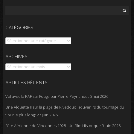
Rechercher :
CATÉGORIES
Catégories
Archives
ARCHIVES
ARTICLES RÉCENTS
Vol avec la PAF sur Fouga par Pierre Peyrichout
5 mai 2026
Une Alouette II sur la plage de Rivedoux : souvenirs du tournage du
“Jour le plus long”
27 juin 2025
Fête Aérienne de Vincennes 1928 : Un Film Historique
9 juin 2025