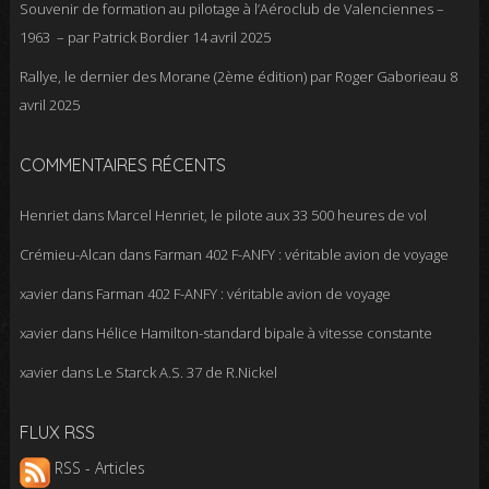
Souvenir de formation au pilotage à l’Aéroclub de Valenciennes –
1963 – par Patrick Bordier
14 avril 2025
Rallye, le dernier des Morane (2ème édition) par Roger Gaborieau
8
avril 2025
COMMENTAIRES RÉCENTS
Henriet
dans
Marcel Henriet, le pilote aux 33 500 heures de vol
Crémieu-Alcan
dans
Farman 402 F-ANFY : véritable avion de voyage
xavier
dans
Farman 402 F-ANFY : véritable avion de voyage
xavier
dans
Hélice Hamilton-standard bipale à vitesse constante
xavier
dans
Le Starck A.S. 37 de R.Nickel
FLUX RSS
RSS - Articles