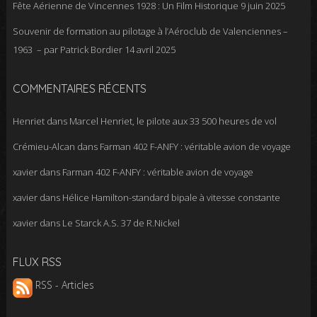
Fête Aérienne de Vincennes 1928 : Un Film Historique
9 juin 2025
Souvenir de formation au pilotage à l’Aéroclub de Valenciennes –
1963 – par Patrick Bordier
14 avril 2025
COMMENTAIRES RÉCENTS
Henriet
dans
Marcel Henriet, le pilote aux 33 500 heures de vol
Crémieu-Alcan
dans
Farman 402 F-ANFY : véritable avion de voyage
xavier
dans
Farman 402 F-ANFY : véritable avion de voyage
xavier
dans
Hélice Hamilton-standard bipale à vitesse constante
xavier
dans
Le Starck A.S. 37 de R.Nickel
FLUX RSS
RSS - Articles