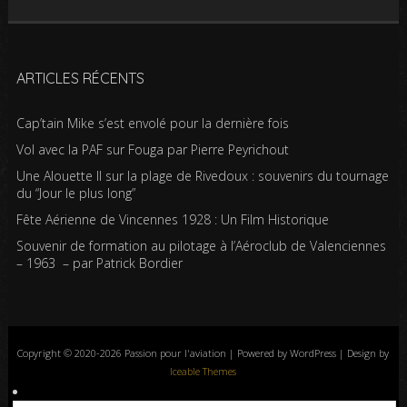
ARTICLES RÉCENTS
Cap’tain Mike s’est envolé pour la dernière fois
Vol avec la PAF sur Fouga par Pierre Peyrichout
Une Alouette II sur la plage de Rivedoux : souvenirs du tournage
du “Jour le plus long”
Fête Aérienne de Vincennes 1928 : Un Film Historique
Souvenir de formation au pilotage à l’Aéroclub de Valenciennes
– 1963 – par Patrick Bordier
Copyright © 2020-2026 Passion pour l'aviation | Powered by WordPress | Design by
Iceable Themes
Accueil
Blog
Albums photos
Histoires de l’aviation
Contrôle aérien