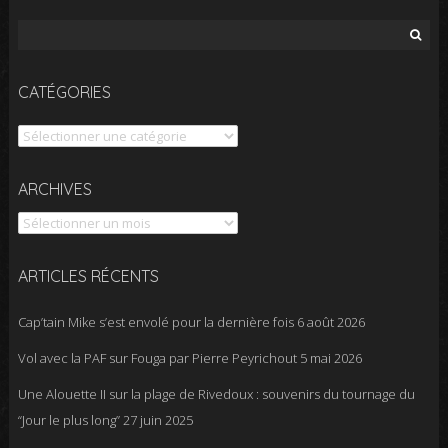
Rechercher :
CATÉGORIES
Catégories
Archives
ARCHIVES
ARTICLES RÉCENTS
Cap’tain Mike s’est envolé pour la dernière fois
6 août 2026
Vol avec la PAF sur Fouga par Pierre Peyrichout
5 mai 2026
Une Alouette II sur la plage de Rivedoux : souvenirs du tournage du
“Jour le plus long”
27 juin 2025