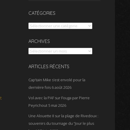
CATÉGORIES
Catégories
Archives
ARCHIVES
ARTICLES RÉCENTS
Cap’tain Mike s’est envolé pour la
dernière fois
6 août 2026
t
Vol avec la PAF sur Fouga par Pierre
Peyrichout
5 mai 2026
Une Alouette II sur la plage de Rivedoux :
souvenirs du tournage du “Jour le plus