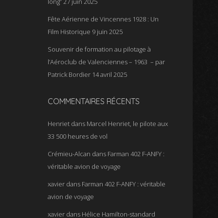
long”
27 juin 2025
Fête Aérienne de Vincennes 1928 : Un
Film Historique
9 juin 2025
Souvenir de formation au pilotage à
l’Aéroclub de Valenciennes – 1963 – par
Patrick Bordier
14 avril 2025
COMMENTAIRES RÉCENTS
Henriet
dans
Marcel Henriet, le pilote aux
33 500 heures de vol
Crémieu-Alcan
dans
Farman 402 F-ANFY :
véritable avion de voyage
xavier
dans
Farman 402 F-ANFY : véritable
avion de voyage
xavier
dans
Hélice Hamilton-standard