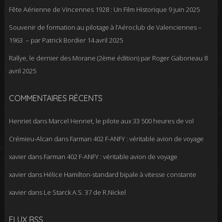
Fête Aérienne de Vincennes 1928 : Un Film Historique
9 juin 2025
Souvenir de formation au pilotage à l’Aéroclub de Valenciennes –
1963 – par Patrick Bordier
14 avril 2025
Rallye, le dernier des Morane (2ème édition) par Roger Gaborieau
8
avril 2025
COMMENTAIRES RÉCENTS
Henriet
dans
Marcel Henriet, le pilote aux 33 500 heures de vol
Crémieu-Alcan
dans
Farman 402 F-ANFY : véritable avion de voyage
xavier
dans
Farman 402 F-ANFY : véritable avion de voyage
xavier
dans
Hélice Hamilton-standard bipale à vitesse constante
xavier
dans
Le Starck A.S. 37 de R.Nickel
FLUX RSS