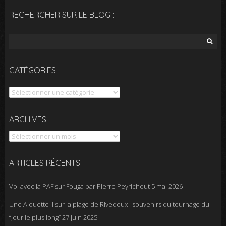
RECHERCHER SUR LE BLOG :
Rechercher :
CATÉGORIES
Catégories
Archives
ARCHIVES
ARTICLES RÉCENTS
Vol avec la PAF sur Fouga par Pierre Peyrichout
5 mai 2026
Une Alouette II sur la plage de Rivedoux : souvenirs du tournage du
“Jour le plus long”
27 juin 2025