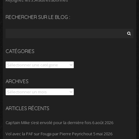
Rejoignez les 354 autres abonnés
RECHERCHER SUR LE BLOG :
Rechercher :
CATÉGORIES
Catégories
Archives
ARCHIVES
ARTICLES RÉCENTS
Cap’tain Mike s’est envolé pour la dernière fois
6 août 2026
Vol avec la PAF sur Fouga par Pierre Peyrichout
5 mai 2026