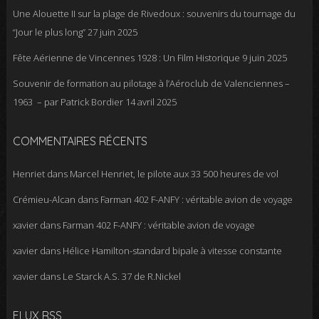
Une Alouette II sur la plage de Rivedoux : souvenirs du tournage du
“Jour le plus long”
27 juin 2025
Fête Aérienne de Vincennes 1928 : Un Film Historique
9 juin 2025
Souvenir de formation au pilotage à l’Aéroclub de Valenciennes –
1963 – par Patrick Bordier
14 avril 2025
COMMENTAIRES RÉCENTS
Henriet
dans
Marcel Henriet, le pilote aux 33 500 heures de vol
Crémieu-Alcan
dans
Farman 402 F-ANFY : véritable avion de voyage
xavier
dans
Farman 402 F-ANFY : véritable avion de voyage
xavier
dans
Hélice Hamilton-standard bipale à vitesse constante
xavier
dans
Le Starck A.S. 37 de R.Nickel
FLUX RSS