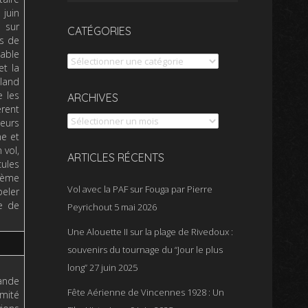
 juin
 sur
CATÉGORIES
ts de
nable
t la
oland
e les
ARCHIVES
rent
ieurs
ne et
 vol,
ARTICLES RÉCENTS
ules
48ème
Vol avec la PAF sur Fouga par Pierre
peler
ée de
Peyrichout
5 mai 2026
Une Alouette II sur la plage de Rivedoux :
souvenirs du tournage du “Jour le plus
long”
27 juin 2025
rande
Fête Aérienne de Vincennes 1928 : Un
imité