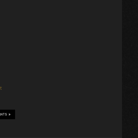
t
ANTS