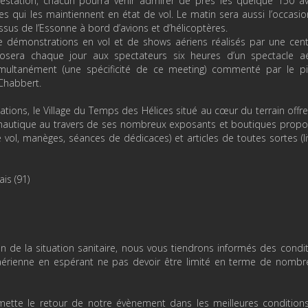
festation, chacun pourra venir admirer de près les quelque 150 a
tes qui les maintiennent en état de vol. Le matin sera aussi l’occasi
sus de l’Essonne à bord d’avions et d’hélicoptères.
e démonstrations en vol et de shows aériens réalisés par une cent
osera chaque jour aux spectateurs six heures d’un spectacle aé
imultanément (une spécificité de ce meeting) commenté par le pil
d Chabbert.
mations, le Village du Temps des Hélices situé au cœur du terrain offr
aéronautique au travers de ses nombreux exposants et boutiques prop
 vol, manèges, séances de dédicaces) et articles de toutes sortes (li
is (91)
 de la situation sanitaire, nous vous tiendrons informés des condi
 aérienne en espérant ne pas devoir être limité en terme de nomb
ette le retour de notre évènement dans les meilleures conditions