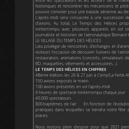
entre les spectateurs et les acteurs de la mani
historiques et rencontrer les mécaniciens et pilo
pouvoir s’envoler pour une balade aérienne au-des
L’après-midi sera consacrée à une succession d
d’avions. Au total, Le Temps des Hélices prop
ininterrompu avec plusieurs appareils en vol s
journaliste et historien de l’aéronautique Bernar
LE VILLAGE DU TEMPS DES HÉLICES
Lieu privilégié de rencontres, d’échanges et d’ani
visiteurs l’occasion de découvrir l’univers de l’
restauration, animations (concerts, simulateurs de
BD, maquettes, vêtements et accessoires…).
LE TEMPS DES HÉLICES EN CHIFFRES
48ème édition, les 26 & 27 juin à Cerny/La Ferté-Ala
150 avions exposés le matin
100 avions présentés en vol l’après-midi
6 heures de spectacle ininterrompu chaque jour
40.000 spectateurs
800 baptêmes de l’air En fonction de l’évolution
pratiques dans lesquelles se tiendra notre fête
places.
Nous restons plein d’espoir pour que 2021 perm