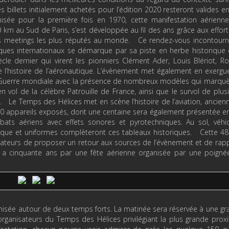
s billets initialement achetés pour l’édition 2020 resteront valides en
sée pour la première fois en 1970, cette manifestation aérienne
0 km au Sud de Paris, s’est développée au fil des ans grâce aux effor
n des meetings les plus réputés au monde. Ce rendez-vous incontour
ues internationaux se démarque par sa piste en herbe historique e
le dernier qui virent les pionniers Clément Ader, Louis Blériot, R
e l’histoire de l’aéronautique. L’évènement met également en exergu
e Guerre mondiale avec la présence de nombreux modèles qui marquè
n vol de la célèbre Patrouille de France, ainsi que le survol de plus
. Le Temps des Hélices met en scène l’histoire de l’aviation, ancien
 150 appareils exposés, dont une centaine sera également présentée en
ats aériens avec effets sonores et pyrotechniques. Au sol, véhic
époque et uniformes complèteront ces tableaux historiques. Cette 
isateurs de proposer un retour aux sources de l’évènement et de rap
 y a cinquante ans par une fête aérienne organisée par une poign
isée autour de deux temps forts. La matinée sera réservée à une g
 organisateurs du Temps des Hélices privilégiant la plus grande prox