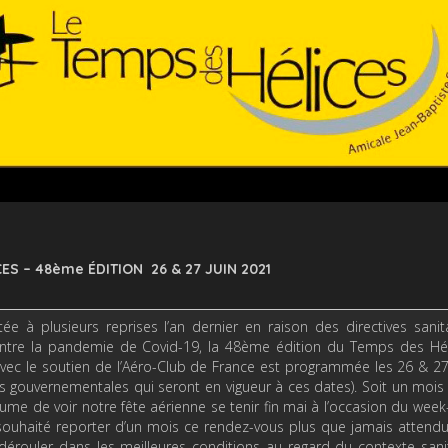
CES – 48ème ÉDITION
26 & 27 JUIN 2021
 plusieurs reprises l’an dernier en raison des directives sanita
ontre la pandemie de Covid-19, la 48ème édition du Temps des Hél
) avec le soutien de l’Aéro-Club de France est programmée les 26 & 27
s gouvernementales qui seront en vigueur à ces dates). Soit un mois
me de voir notre fête aérienne se tenir fin mai à l’occasion du wee
s souhaité reporter d’un mois ce rendez-vous plus que jamais attend
 dérouler dans les meilleures conditions au regard du contexte sani