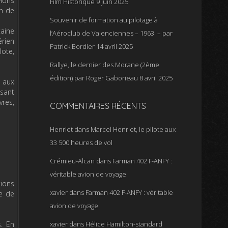
vions
Film Historique
9 juin 2025
on de
Souvenir de formation au pilotage à
aine
l’Aéroclub de Valenciennes – 1963 – par
rien
Patrick Bordier
14 avril 2025
ote,
Rallye, le dernier des Morane (2ème
édition) par Roger Gaborieau
8 avril 2025
e aux
osant
vres,
COMMENTAIRES RÉCENTS
Henriet
dans
Marcel Henriet, le pilote aux
33 500 heures de vol
Crémieu-Alcan
dans
Farman 402 F-ANFY :
véritable avion de voyage
tions
xavier
dans
Farman 402 F-ANFY : véritable
re de
avion de voyage
. En
xavier
dans
Hélice Hamilton-standard