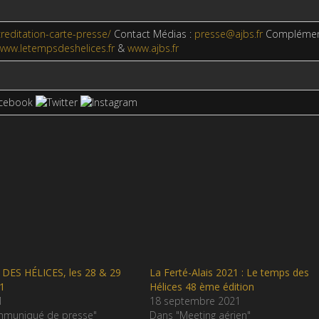
creditation-carte-presse/
Contact Médias :
presse@ajbs.fr
Compléme
www.letempsdeshelices.fr
&
www.ajbs.fr
DES HÉLICES, les 28 & 29
La Ferté-Alais 2021 : Le temps des
1
Hélices 48 ème édition
1
18 septembre 2021
muniqué de presse"
Dans "Meeting aérien"