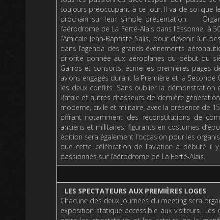
toujours préoccupant à ce jour. Il va de soi que le
prochain sur leur simple présentation. Organi
l’aérodrome de La Ferté-Alais dans l’Essonne, à 5
l’Amicale Jean-Baptiste Salis, pour devenir l’u
dans l’agenda des grands évènements aéronautiq
priorité donnée aux aéroplanes du début du sièc
Garros et consorts, écrire les premières pages d
avions engagés durant la Première et la Second
les deux conflits. Sans oublier la démonstration e
Rafale et autres chasseurs de dernière génération
moderne, civile et militaire, avec la présence de
offrant notamment des reconstitutions de comb
anciens et militaires, figurants en costumes d’
édition sera également l’occasion pour les organ
que cette célébration de l’aviation a débuté il
passionnés sur l’aérodrome de La Ferté-Alais.
LES SPECTATEURS AUX PREMIÈRES LOGES
Chacune des deux journées du meeting sera organ
exposition statique accessible aux visiteurs. Les