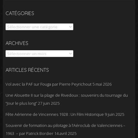
CATÉGORIES
Catégories
Archives
ARCHIVES
ARTICLES RÉCENTS
Vol avec la PAF sur Fouga par Pierre Peyrichout
5 mai 2026
Une Alouette II sur la plage de Rivedoux : souvenirs du tournage du
“Jour le plus long”
27 juin 2025
Fête Aérienne de Vincennes 1928 : Un Film Historique
9 juin 2025
Souvenir de formation au pilotage à l’Aéroclub de Valenciennes –
1963 – par Patrick Bordier
14 avril 2025