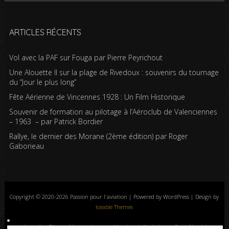
ARTICLES RÉCENTS
Vol avec la PAF sur Fouga par Pierre Peyrichout
Une Alouette II sur la plage de Rivedoux : souvenirs du tournage
du “Jour le plus long”
Fête Aérienne de Vincennes 1928 : Un Film Historique
Souvenir de formation au pilotage à l’Aéroclub de Valenciennes
– 1963 – par Patrick Bordier
Rallye, le dernier des Morane (2ème édition) par Roger
Gaborieau
Copyright © 2020-2026 Passion pour l'aviation | Powered by WordPress | Design by
Iceable Themes
Accueil
Blog
Albums photos
Histoires de l’aviation
Contrôle aérien