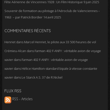
Fête Aérienne de Vincennes 1928 : Un Film Historique
9 juin 2025
Souvenir de formation au pilotage à l’Aéroclub de Valenciennes –
1963 – par Patrick Bordier
14 avril 2025
COMMENTAIRES RÉCENTS
Henriet
dans
Marcel Henriet, le pilote aux 33 500 heures de vol
Crémieu-Alcan
dans
Farman 402 F-ANFY : véritable avion de voyage
xavier
dans
Farman 402 F-ANFY : véritable avion de voyage
xavier
dans
Hélice Hamilton-standard bipale à vitesse constante
xavier
dans
Le Starck A.S. 37 de R.Nickel
FLUX RSS
RSS - Articles