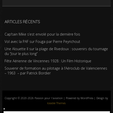
ARTICLES RÉCENTS
Cap’tain Mike s’est envolé pour la dernière fois
Vol avec la PAF sur Fouga par Pierre Peyrichout
Une Alouette II sur la plage de Rivedoux : souvenirs du tournage
du “Jour le plus long”
Fête Aérienne de Vincennes 1928 : Un Film Historique
Souvenir de formation au pilotage à l’Aéroclub de Valenciennes
– 1963 – par Patrick Bordier
Copyright © 2020-2026 Passion pour l'aviation | Powered by WordPress | Design by
Iceable Themes
Accueil
Blog
Albums photos
Histoires de l’aviation
Contrôle aérien