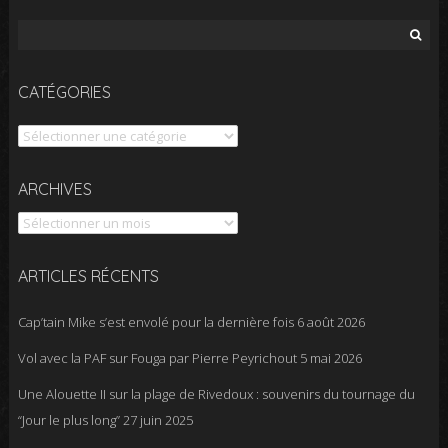
Rechercher :
CATÉGORIES
Catégories
Archives
ARCHIVES
ARTICLES RÉCENTS
Cap’tain Mike s’est envolé pour la dernière fois
6 août 2026
Vol avec la PAF sur Fouga par Pierre Peyrichout
5 mai 2026
Une Alouette II sur la plage de Rivedoux : souvenirs du tournage du
“Jour le plus long”
27 juin 2025