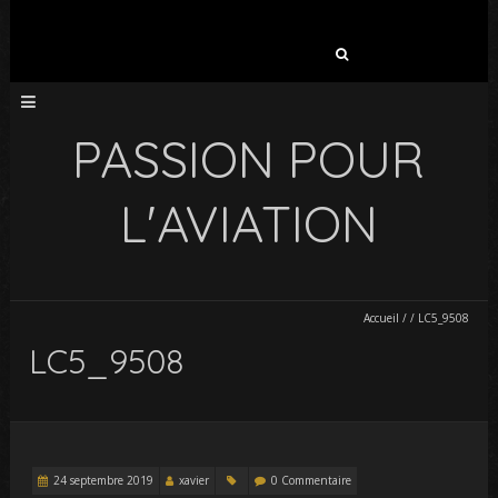
Rechercher :
PASSION POUR
L'AVIATION
Accueil
/
/
LC5_9508
LC5_9508
24 septembre 2019
xavier
0 Commentaire