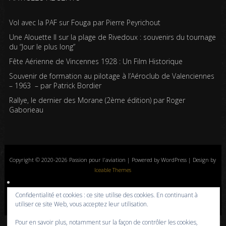
Vol avec la PAF sur Fouga par Pierre Peyrichout
Une Alouette II sur la plage de Rivedoux : souvenirs du tournage
du “Jour le plus long”
Fête Aérienne de Vincennes 1928 : Un Film Historique
Souvenir de formation au pilotage à l’Aéroclub de Valenciennes
– 1963 – par Patrick Bordier
Rallye, le dernier des Morane (2ème édition) par Roger
Gaborieau
Copyright © 2020-2026 Passion pour l'aviation | Powered by WordPress | Design by
Iceable Themes
Accueil
Blog
Albums photos
Histoires de l’aviation
Contrôle aérien
Confidentialité et cookies : ce site utilise des cookies. En continuant à
Livres
Liens
A propos
Contact
Politique de confidentialité
utiliser ce site Web, vous acceptez leur utilisation.
Pour en savoir plus, notamment sur la façon de contrôler les cookies,