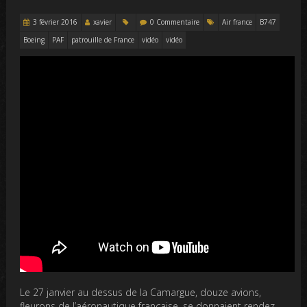
3 février 2016
xavier
0 Commentaire
Air france
B747
Boeing
PAF
patrouille de France
vidéo
vidéo
Le 27 janvier au dessus de la Camargue, douze avions,
fleurons de l’aéronautique française, se donnaient rendez-