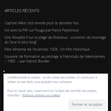
ARTICLES RÉCENTS
Cap’tain Mike s’est envolé pour la dernière fois
Vol avec la PAF sur Fouga par Pierre Peyrichout
Une Alouette II sur la plage de Rivedoux : souvenirs du tournage
du “Jour le plus long”
Fête Aérienne de Vincennes 1928 : Un Film Historique
Souvenir de formation au pilotage à l’Aéroclub de Valenciennes
– 1963 – par Patrick Bordier
Confidentialité et cookies : ce site utilise des cookies. En continuant à
utiliser ce site Web, vous acceptez leur utilisation.
Copyright © 2020-2026 Passion pour l'aviation | Powered by WordPress | Design by
Pour en savoir plus, notamment sur la façon de contrôler les cookies,
Iceable Themes
consultez :
Politique relative aux cookies
Accueil
Blog
Albums photos
Histoires de l’aviation
Contrôle aérien
Livres
Liens
A propos
Contact
Politique de confidentialité