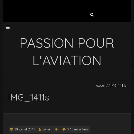
Rechercher :
PASSION POUR
L'AVIATION
Accueil
/
/
IMG_1411s
IMG_1411s
30 juillet 2017
xavier
0 Commentaire