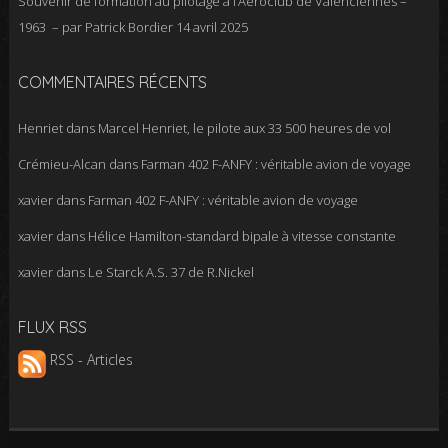
Souvenir de formation au pilotage à l’Aéroclub de Valenciennes –
1963 – par Patrick Bordier
14 avril 2025
COMMENTAIRES RÉCENTS
Henriet
dans
Marcel Henriet, le pilote aux 33 500 heures de vol
Crémieu-Alcan
dans
Farman 402 F-ANFY : véritable avion de voyage
xavier
dans
Farman 402 F-ANFY : véritable avion de voyage
xavier
dans
Hélice Hamilton-standard bipale à vitesse constante
xavier
dans
Le Starck A.S. 37 de R.Nickel
FLUX RSS
RSS - Articles