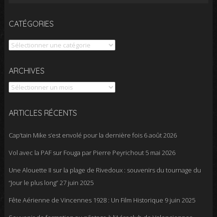
CATÉGORIES
Catégories
Archives
ARCHIVES
ARTICLES RÉCENTS
Cap’tain Mike s’est envolé pour la dernière fois
6 août 2026
Vol avec la PAF sur Fouga par Pierre Peyrichout
5 mai 2026
Une Alouette II sur la plage de Rivedoux : souvenirs du tournage du
“Jour le plus long”
27 juin 2025
Fête Aérienne de Vincennes 1928 : Un Film Historique
9 juin 2025