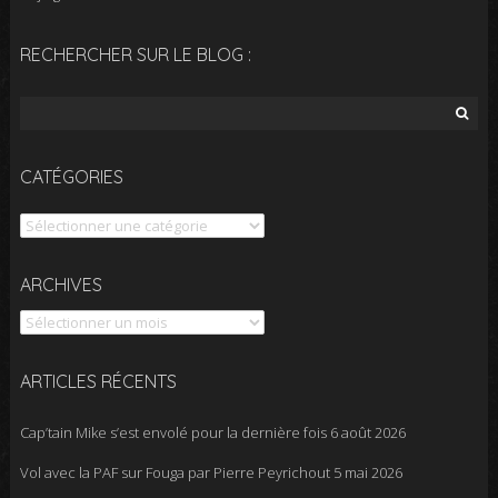
RECHERCHER SUR LE BLOG :
Rechercher :
CATÉGORIES
Catégories
Archives
ARCHIVES
ARTICLES RÉCENTS
Cap’tain Mike s’est envolé pour la dernière fois
6 août 2026
Vol avec la PAF sur Fouga par Pierre Peyrichout
5 mai 2026