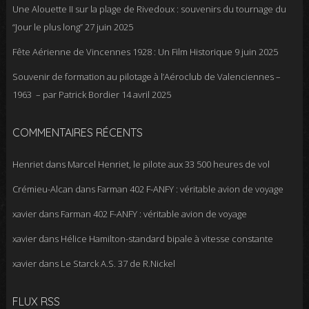
Une Alouette II sur la plage de Rivedoux : souvenirs du tournage du
“Jour le plus long”
27 juin 2025
Fête Aérienne de Vincennes 1928 : Un Film Historique
9 juin 2025
Souvenir de formation au pilotage à l’Aéroclub de Valenciennes –
1963 – par Patrick Bordier
14 avril 2025
COMMENTAIRES RÉCENTS
Henriet
dans
Marcel Henriet, le pilote aux 33 500 heures de vol
Crémieu-Alcan
dans
Farman 402 F-ANFY : véritable avion de voyage
xavier
dans
Farman 402 F-ANFY : véritable avion de voyage
xavier
dans
Hélice Hamilton-standard bipale à vitesse constante
xavier
dans
Le Starck A.S. 37 de R.Nickel
FLUX RSS