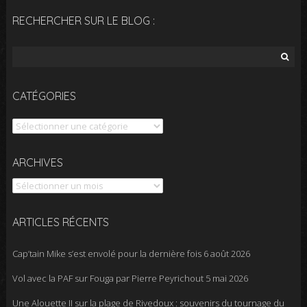
RECHERCHER SUR LE BLOG :
Rechercher :
CATÉGORIES
Catégories
Archives
ARCHIVES
ARTICLES RÉCENTS
Cap’tain Mike s’est envolé pour la dernière fois
6 août 2026
Vol avec la PAF sur Fouga par Pierre Peyrichout
5 mai 2026
Une Alouette II sur la plage de Rivedoux : souvenirs du tournage du