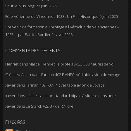
“Jour le plus long”
27 juin 2025
Fête Aérienne de Vincennes 1928 : Un Film Historique
9 juin 2025
Souvenir de formation au pilotage à l’Aéroclub de Valenciennes –
1963 – par Patrick Bordier
14 avril 2025
COMMENTAIRES RÉCENTS
Henriet
dans
Marcel Henriet, le pilote aux 33 500 heures de vol
Crémieu-Alcan
dans
Farman 402 F-ANFY : véritable avion de voyage
xavier
dans
Farman 402 F-ANFY : véritable avion de voyage
xavier
dans
Hélice Hamilton-standard bipale à vitesse constante
xavier
dans
Le Starck A.S. 37 de R.Nickel
FLUX RSS