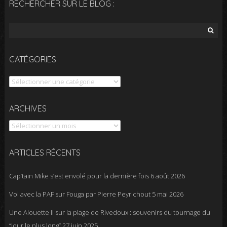
RECHERCHER SUR LE BLOG :
Rechercher :
CATÉGORIES
Catégories
Archives
ARCHIVES
ARTICLES RÉCENTS
Cap’tain Mike s’est envolé pour la dernière fois
6 août 2026
Vol avec la PAF sur Fouga par Pierre Peyrichout
5 mai 2026
Une Alouette II sur la plage de Rivedoux : souvenirs du tournage du
“Jour le plus long”
27 juin 2025