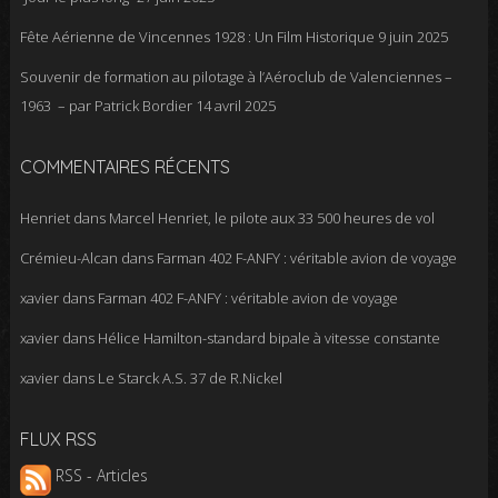
Fête Aérienne de Vincennes 1928 : Un Film Historique
9 juin 2025
Souvenir de formation au pilotage à l’Aéroclub de Valenciennes –
1963 – par Patrick Bordier
14 avril 2025
COMMENTAIRES RÉCENTS
Henriet
dans
Marcel Henriet, le pilote aux 33 500 heures de vol
Crémieu-Alcan
dans
Farman 402 F-ANFY : véritable avion de voyage
xavier
dans
Farman 402 F-ANFY : véritable avion de voyage
xavier
dans
Hélice Hamilton-standard bipale à vitesse constante
xavier
dans
Le Starck A.S. 37 de R.Nickel
FLUX RSS
RSS - Articles