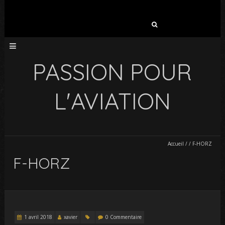
Rechercher :
PASSION POUR
L'AVIATION
Accueil
/
/
F-HORZ
F-HORZ
1 avril 2018
xavier
0 Commentaire