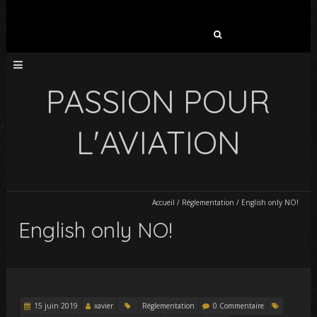
Rechercher :
PASSION POUR
L'AVIATION
Accueil
/
Réglementation
/
English only NO!
English only NO!
15 juin 2019
xavier
Réglementation
0 Commentaire