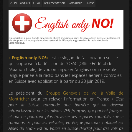
2019
anglais
OFAC
réglementation
Romandie
Suisse
«
English only NO!
«
est le slogan de l’association suisse
qui s’oppose à la décision de l’OFAC (Office Fédéral de
l’Aviation Civile) de vouloir imposer l’anglais comme seule
langue parlée à la radio dans les espaces aériens contrôlés
en Suisse avec application à partir du 20 juin 2019.
Le président du
Groupe Genevois de Vol à Voile de
Montricher
pour en relayer l’information en France «
C’est
pour la Suisse romande une barrière qui va devenir
infranchissable par les pilotes VFR français, qui parlent français
et qui ne pourront plus traverser les espaces contrôlés suisse
romands. Et pour les vélivoles, en été, le parcours habituel est
Alpes du Sud – Est du Valais en suisse (Furka) pour des vols de