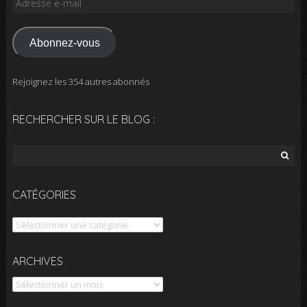
e-
mail
Abonnez-vous
Rejoignez les 354 autres abonnés
RECHERCHER SUR LE BLOG :
Rechercher :
CATÉGORIES
Catégories
Archives
ARCHIVES