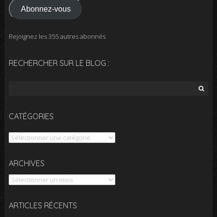
Abonnez-vous
Rejoignez les 355 autres abonnés
RECHERCHER SUR LE BLOG :
Rechercher :
CATÉGORIES
Catégories
Archives
ARCHIVES
ARTICLES RÉCENTS