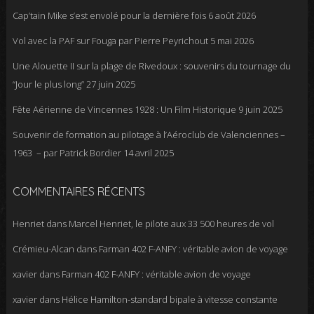
Cap’tain Mike s’est envolé pour la dernière fois
6 août 2026
Vol avec la PAF sur Fouga par Pierre Peyrichout
5 mai 2026
Une Alouette II sur la plage de Rivedoux : souvenirs du tournage du
“Jour le plus long”
27 juin 2025
Fête Aérienne de Vincennes 1928 : Un Film Historique
9 juin 2025
Souvenir de formation au pilotage à l’Aéroclub de Valenciennes –
1963 – par Patrick Bordier
14 avril 2025
COMMENTAIRES RÉCENTS
Henriet
dans
Marcel Henriet, le pilote aux 33 500 heures de vol
Crémieu-Alcan
dans
Farman 402 F-ANFY : véritable avion de voyage
xavier
dans
Farman 402 F-ANFY : véritable avion de voyage
xavier
dans
Hélice Hamilton-standard bipale à vitesse constante