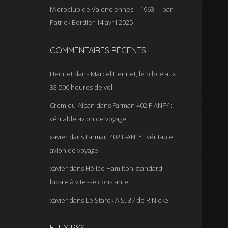
l’Aéroclub de Valenciennes – 1963 – par
Patrick Bordier
14 avril 2025
COMMENTAIRES RÉCENTS
Henriet
dans
Marcel Henriet, le pilote aux
33 500 heures de vol
Crémieu-Alcan
dans
Farman 402 F-ANFY :
véritable avion de voyage
xavier
dans
Farman 402 F-ANFY : véritable
avion de voyage
xavier
dans
Hélice Hamilton-standard
bipale à vitesse constante
xavier
dans
Le Starck A.S. 37 de R.Nickel