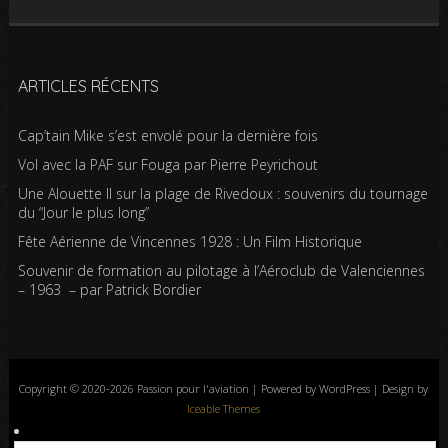
ARTICLES RÉCENTS
Cap’tain Mike s’est envolé pour la dernière fois
Vol avec la PAF sur Fouga par Pierre Peyrichout
Une Alouette II sur la plage de Rivedoux : souvenirs du tournage
du “Jour le plus long”
Fête Aérienne de Vincennes 1928 : Un Film Historique
Souvenir de formation au pilotage à l’Aéroclub de Valenciennes
– 1963 – par Patrick Bordier
Copyright © 2020-2026 Passion pour l'aviation | Powered by WordPress | Design by
Iceable Themes
Accueil
Blog
Albums photos
Histoires de l’aviation
Contrôle aérien