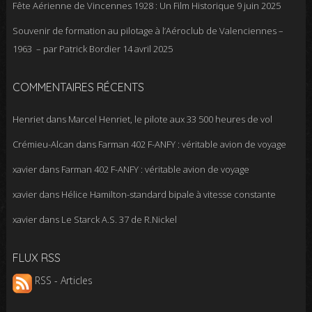
Fête Aérienne de Vincennes 1928 : Un Film Historique
9 juin 2025
Souvenir de formation au pilotage à l’Aéroclub de Valenciennes –
1963 – par Patrick Bordier
14 avril 2025
COMMENTAIRES RÉCENTS
Henriet
dans
Marcel Henriet, le pilote aux 33 500 heures de vol
Crémieu-Alcan
dans
Farman 402 F-ANFY : véritable avion de voyage
xavier
dans
Farman 402 F-ANFY : véritable avion de voyage
xavier
dans
Hélice Hamilton-standard bipale à vitesse constante
xavier
dans
Le Starck A.S. 37 de R.Nickel
FLUX RSS
RSS - Articles