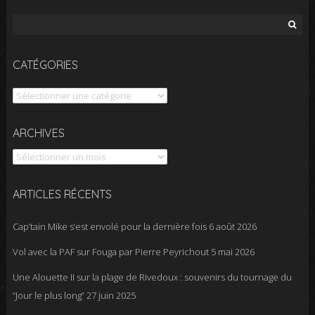
Rechercher :
CATÉGORIES
Catégories
Archives
ARCHIVES
ARTICLES RÉCENTS
Cap’tain Mike s’est envolé pour la dernière fois
6 août 2026
Vol avec la PAF sur Fouga par Pierre Peyrichout
5 mai 2026
Une Alouette II sur la plage de Rivedoux : souvenirs du tournage du
“Jour le plus long”
27 juin 2025