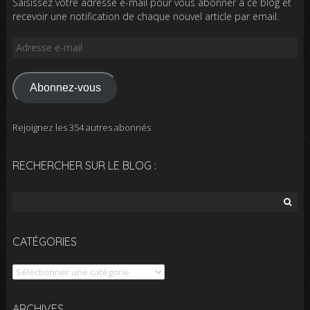
Saisissez votre adresse e-mail pour vous abonner à ce blog et
recevoir une notification de chaque nouvel article par email.
Adresse
e-
mail
Abonnez-vous
Rejoignez les 354 autres abonnés
RECHERCHER SUR LE BLOG :
Rechercher :
CATÉGORIES
Catégories
Archives
ARCHIVES