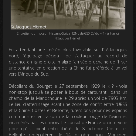
Entretien du moteur Hispano-Suiza 12Nb de 650 CV du « ? » à Hanoï
©Jacques Hémet
En attendant une météo plus favorable sur l’ Atlantique-
nord, l’équipage décida de s’attaquer au record de
distance en ligne droite, malgré l’arrivée prochaine de l’hiver
une tentative en direction de la Chine fut préférée à un vol
vers l’Afrique du Sud.
Décollant du Bourget le 27 septembre 1929, le « ? » vola
non-stop jusqu’à se poser à bout de carburant dans un
champ de la Mandchourie le 29 après un vol de 7905 Km.
Le lieu d’atterrissage étant une zone de conflit entre l’URSS
et la Chine, Costes et Bellonte, furent pris pour des espions
communistes en raison de la couleur rouge de l’avion et
incarcérés par les chinois. Le consul de France du intervenir
pour qu’ils soient enfin libérés le 8 octobre. Costes et
Bellonte redécollèrent le 14 octobre pour Moukden,