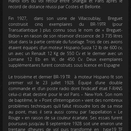
HanoÏ lors du vol retour entre Shangai et Paris après le
record de distance réussi par Costes et Bellonte.
Fin 1927, dans son usine de Villacoublay, Breguet
construisit cinq exemplaires du BR-19TR (pour
Transatlantique ) plus connu sous le nom de « Breguet-
Bidon » en raison de son réservoir d’essence de 3 735 litres
situé dans la partie centrale du fuselage. Trois de ces avions
étaient équipés d’un moteur Hispano-Suiza 12 lb de 600 cv,
un avec un Renault 12 Kg de 550 Cv et le dernier avec un
Lorraine 12 Eb en W, de 450 Cv. Deux exemplaires
supplémentaires furent construits sous licence en Espagne
Le troisième et dernier BR-19 TR à moteur Hispano fit son
premier vol le 23 juillet 1928. Équipé d’une double
commande et d’un poste radio dont l’indicatif était F-RANS
celui-ci était destiné pour le vol Paris – New-York. Son nom
de baptême, le « Point d’Interrogation » vient des nombreux
problèmes techniques qu’il fallut résoudre lors de sa mise
au point, mais il sera aussi connu par l’appellation « Le
Rouge » en raison de sa couleur écarlate. Ses essais furent
poursuivis jusqu’au 8 septembre 1928 soit une environ une
trentaine d’heures de vol puis transformé en type19 TF