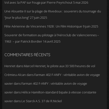
Vol avec la PAF sur Fouga par Pierre Peyrichout
5 mai 2026
Une Alouette II sur la plage de Rivedoux : souvenirs du tournage du
“Jour le plus long”
27 juin 2025
Fête Aérienne de Vincennes 1928 : Un Film Historique
9 juin 2025
Souvenir de formation au pilotage à l’Aéroclub de Valenciennes –
1963 – par Patrick Bordier
14 avril 2025
COMMENTAIRES RÉCENTS
Henriet
dans
Marcel Henriet, le pilote aux 33 500 heures de vol
Crémieu-Alcan
dans
Farman 402 F-ANFY : véritable avion de voyage
xavier
dans
Farman 402 F-ANFY : véritable avion de voyage
xavier
dans
Hélice Hamilton-standard bipale à vitesse constante
xavier
dans
Le Starck A.S. 37 de R.Nickel