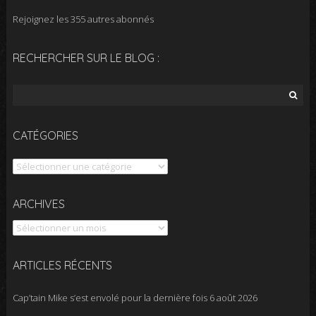
Rejoignez les 355 autres abonnés
RECHERCHER SUR LE BLOG :
Rechercher :
CATÉGORIES
Catégories
Archives
ARCHIVES
ARTICLES RÉCENTS
Cap’tain Mike s’est envolé pour la dernière fois
6 août 2026