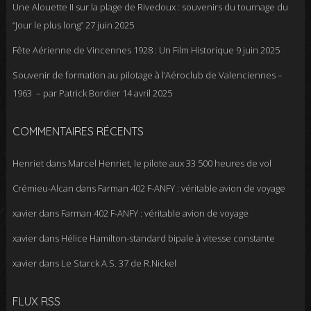
Une Alouette II sur la plage de Rivedoux : souvenirs du tournage du
“Jour le plus long”
27 juin 2025
Fête Aérienne de Vincennes 1928 : Un Film Historique
9 juin 2025
Souvenir de formation au pilotage à l’Aéroclub de Valenciennes –
1963 – par Patrick Bordier
14 avril 2025
COMMENTAIRES RÉCENTS
Henriet
dans
Marcel Henriet, le pilote aux 33 500 heures de vol
Crémieu-Alcan
dans
Farman 402 F-ANFY : véritable avion de voyage
xavier
dans
Farman 402 F-ANFY : véritable avion de voyage
xavier
dans
Hélice Hamilton-standard bipale à vitesse constante
xavier
dans
Le Starck A.S. 37 de R.Nickel
FLUX RSS