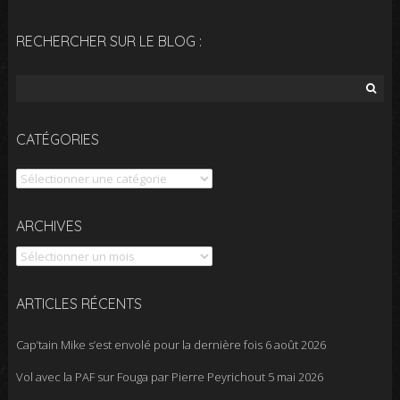
RECHERCHER SUR LE BLOG :
Rechercher :
CATÉGORIES
Catégories
Archives
ARCHIVES
ARTICLES RÉCENTS
Cap’tain Mike s’est envolé pour la dernière fois
6 août 2026
Vol avec la PAF sur Fouga par Pierre Peyrichout
5 mai 2026