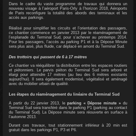
Dans le cadre du vaste programme
de travaux
qui donner
a
un
nouveau visage à l’aéroport Paris-Orly
à l’horizon 2018
, Aéroports
de Paris reconfigure
la totalité des abords des terminaux et les
accès aux parkings.
Réalisé pour simplifier les circuits et l’orientation des passagers
,
ce chantier commence en janvier 2013 par le réaménagement de
l’esplanade du Terminal Sud, pour s’achever au printemps 2014.
P
our les
passagers,
l’accès au
parking
P1 et à
la Dépose Minute
sera
plus aisé, plus fluide, car
déplacé en
amont du Terminal Sud.
Des trottoirs qui passent de 6 à
17 mètres
C
e chantier va rééquilibrer la distribution entre les espaces routiers
et piéton
niers
. Le parvis piéton du
T
erminal Sud sera arboré et
élargi pour atteindre
17 mètres
(au lieu des
6 mètres
existants
aujourd’hui).
Il
sera
également
modernisé, végétalisé et aménagé
avec du mobilier urbain de qualité
.
Les étapes
d
u
réaménagement du linéaire du Terminal Sud
A partir du 22
janvier 2013,
le
parking « Dépose minute »
du
Terminal Sud
sera transféré
dans
le parking P1 (parking au contact
du Terminal Sud).
L
a
D
épose minute
sera réouverte
en surface
à
l’automne 2013.
Durant ces travaux, tout
stationnement
inférieur à 20 min
est
gratuit
dans les parkings P1, P3 et P6.