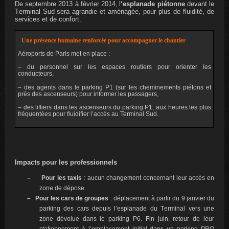
De septembre 2013 à février
2014
,
l
‘esplanade piétonne
devant le
T
erminal Sud
sera
agrandi
e
et aménag
ée
, pour plus de
fluidité
, de
services et de confort.
Une présence humaine renforcée pour accompagner le chantier
Aéroports de Paris met en place :
– du personnel sur les espaces
routier
s
pour orienter les
conducteurs
,
–
d
es agents dans le parking P1 (sur les cheminements piétons et
près des ascenseurs) pour
inform
er les passagers
,
–
d
es
liftiers dans l
es ascenseurs
du parking P1, aux heures les plus
fréquentées pour fluidifier l’accès au Terminal Sud.
Impacts pour les professionnels
–
Pour les taxis
: aucun changement concernant leur
accès en
zone de dépose
.
–
Pour les cars de groupes
: déplacement à partir du 9 janvier du
park
ing des cars depuis l’esplanade du T
erminal vers une
zone dévolue dans le parking P6. Fin juin, retour de leur
stationnement à l’emplacement initial dans un parking
PRO