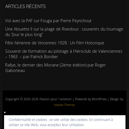
ARTICLES RÉCENTS
Vol avec la PAF sur Fouga par Pierre Peyrichout
Une Alouette II sur la plage de Rivedoux : souvenirs du tournage
du “Jour le plus long”
Fête Aérienne de Vincennes 1928 : Un Film Historique
Souvenir de formation au pilotage à l’Aéroclub de Valenciennes
– 1963 – par Patrick Bordier
Rallye, le dernier des Morane (2ème édition) par Roger
Gaborieau
Copyright © 2020-2026 Passion pour l'aviation | Powered by WordPress | Design by
Iceable Themes
Accueil
Blog
Albums photos
Histoires de l’aviation
Contrôle aérien
Confidentialité et cookies : ce site utilise des cookies. En continuant à
Livres
Liens
A propos
Contact
Politique de confidentialité
utiliser ce site Web, vous acceptez leur utilisation.