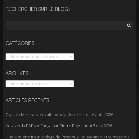
RECHERCHER SUR LE BLOG :
Rechercher :
CATÉGORIES
Catégories
Archives
ARCHIVES
ARTICLES RÉCENTS
Cap’tain Mike s’est envolé pour la dernière fois
6 août 2026
Vol avec la PAF sur Fouga par Pierre Peyrichout
5 mai 2026
Une Alouette II sur la plage de Rivedoux : souvenirs du tournage du