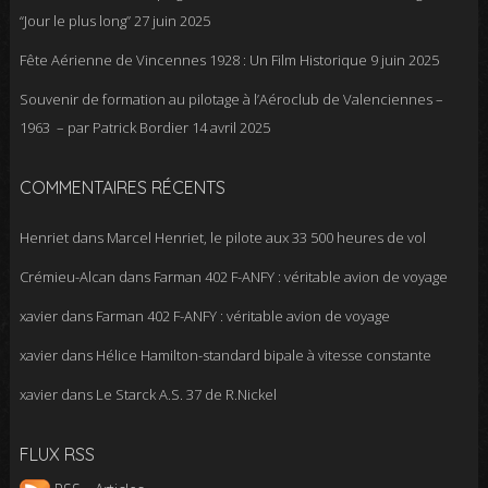
“Jour le plus long”
27 juin 2025
Fête Aérienne de Vincennes 1928 : Un Film Historique
9 juin 2025
Souvenir de formation au pilotage à l’Aéroclub de Valenciennes –
1963 – par Patrick Bordier
14 avril 2025
COMMENTAIRES RÉCENTS
Henriet
dans
Marcel Henriet, le pilote aux 33 500 heures de vol
Crémieu-Alcan
dans
Farman 402 F-ANFY : véritable avion de voyage
xavier
dans
Farman 402 F-ANFY : véritable avion de voyage
xavier
dans
Hélice Hamilton-standard bipale à vitesse constante
xavier
dans
Le Starck A.S. 37 de R.Nickel
FLUX RSS