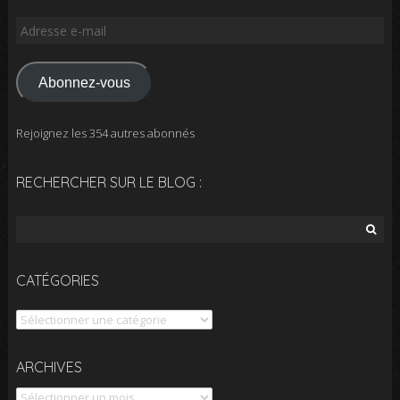
Adresse
e-
mail
Abonnez-vous
Rejoignez les 354 autres abonnés
RECHERCHER SUR LE BLOG :
Rechercher :
CATÉGORIES
Catégories
Archives
ARCHIVES