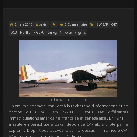
2 mars 2010
xavier
0 Commentaire
6W-SAF
C47
DC3
F-BNFB
F-GEFU
Sénégal Air Force
vilgenis
(photo auteur inconnu)
Un ami m’a contacté, car il est à la recherche d’informations et de
photos du C47A
s/n
42-100611
sous ses différentes
immatriculations américaine, française et sénégalaise
.
En 1971,
il
a sauté en parachute
à Dakar
depuis ce C47
alors
piloté par le
capitaine Diop. Vous pouvez le voir ci-dessus,
immatriculé 6W-
SAF aux couleurs de la Sénégal Air Force .