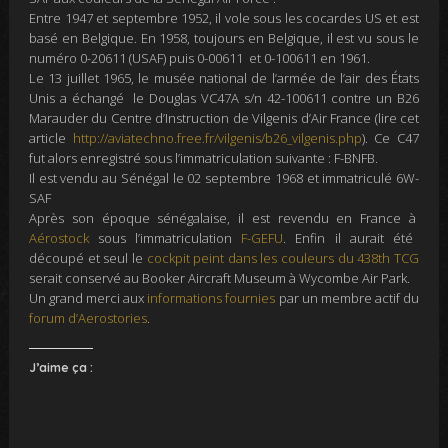
Entre 1947 et septembre 1952, il vole sous les cocardes US et est
basé en Belgique. En 1958, toujours en Belgique, il est vu sous le
numéro 0-20611 (USAF) puis 0-00611 et 0-100611 en 1961.
Le 13 juillet 1965, le musée national de l’armée de l’air des États
Unis a échangé
le Douglas VC47A s/n 42-100611 contre
un B26
Marauder du Centre d’Instruction de Vilgenis d’Air France (lire cet
article
http://aviatechno.free.fr/vilgenis/b26_vilgenis.php
). Ce C47
fut
alors enregistré sous l’immatriculation suivante : F-BNFB
.
Il est vendu au Sénégal le 02 septembre 1968 et immatriculé 6W-
SAF
Après son époque sénégalaise, il est revendu en France à
Aérostock
sous l’immatriculation
F-GEFU
. Enfin il aurait été
découpé et seul le
cockpit peint dans les couleurs du 438th TCG
serait conservé au Booker Aircraft Museum à Wycombe Air Park.
Un grand merci aux
informations fournies
par un membre actif du
forum d’Aerostories
.
J’aime ça :