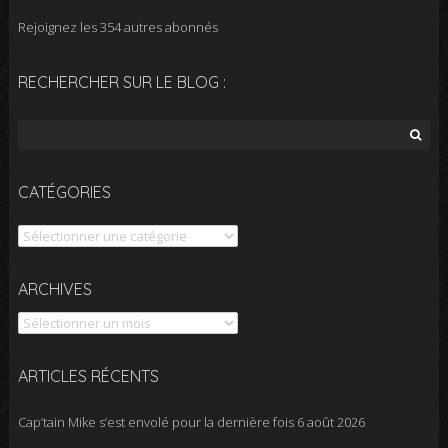
Rejoignez les 354 autres abonnés
RECHERCHER SUR LE BLOG :
Rechercher :
CATÉGORIES
Catégories
Archives
ARCHIVES
ARTICLES RÉCENTS
Cap’tain Mike s’est envolé pour la dernière fois
6 août 2026