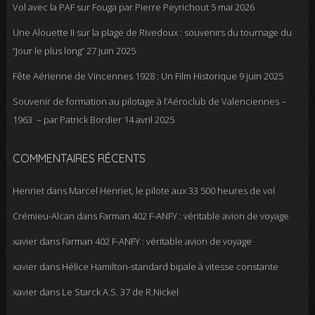
Vol avec la PAF sur Fouga par Pierre Peyrichout
5 mai 2026
Une Alouette II sur la plage de Rivedoux : souvenirs du tournage du
“Jour le plus long”
27 juin 2025
Fête Aérienne de Vincennes 1928 : Un Film Historique
9 juin 2025
Souvenir de formation au pilotage à l’Aéroclub de Valenciennes –
1963 – par Patrick Bordier
14 avril 2025
COMMENTAIRES RÉCENTS
Henriet
dans
Marcel Henriet, le pilote aux 33 500 heures de vol
Crémieu-Alcan
dans
Farman 402 F-ANFY : véritable avion de voyage
xavier
dans
Farman 402 F-ANFY : véritable avion de voyage
xavier
dans
Hélice Hamilton-standard bipale à vitesse constante
xavier
dans
Le Starck A.S. 37 de R.Nickel