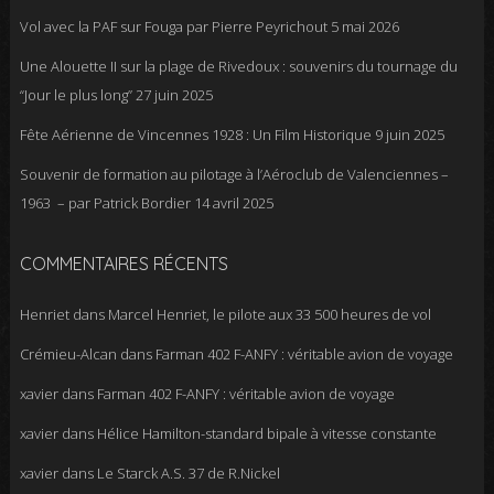
Vol avec la PAF sur Fouga par Pierre Peyrichout
5 mai 2026
Une Alouette II sur la plage de Rivedoux : souvenirs du tournage du
“Jour le plus long”
27 juin 2025
Fête Aérienne de Vincennes 1928 : Un Film Historique
9 juin 2025
Souvenir de formation au pilotage à l’Aéroclub de Valenciennes –
1963 – par Patrick Bordier
14 avril 2025
COMMENTAIRES RÉCENTS
Henriet
dans
Marcel Henriet, le pilote aux 33 500 heures de vol
Crémieu-Alcan
dans
Farman 402 F-ANFY : véritable avion de voyage
xavier
dans
Farman 402 F-ANFY : véritable avion de voyage
xavier
dans
Hélice Hamilton-standard bipale à vitesse constante
xavier
dans
Le Starck A.S. 37 de R.Nickel