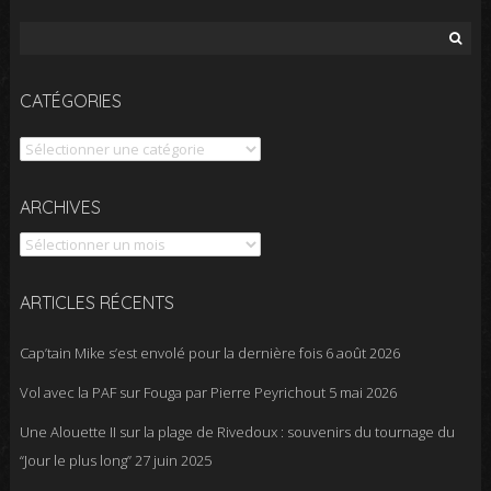
Rechercher :
CATÉGORIES
Catégories
Archives
ARCHIVES
ARTICLES RÉCENTS
Cap’tain Mike s’est envolé pour la dernière fois
6 août 2026
Vol avec la PAF sur Fouga par Pierre Peyrichout
5 mai 2026
Une Alouette II sur la plage de Rivedoux : souvenirs du tournage du
“Jour le plus long”
27 juin 2025