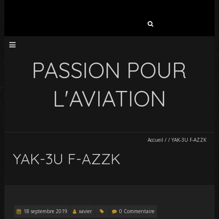
Rechercher :
PASSION POUR
L'AVIATION
Accueil
/
/
YAK-3U F-AZZK
YAK-3U F-AZZK
18 septembre 2019
xavier
0 Commentaire