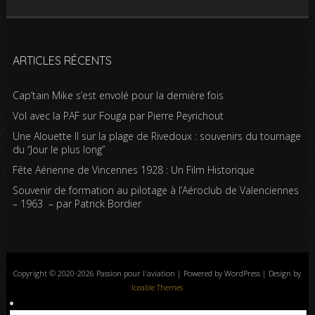
ARTICLES RÉCENTS
Cap’tain Mike s’est envolé pour la dernière fois
Vol avec la PAF sur Fouga par Pierre Peyrichout
Une Alouette II sur la plage de Rivedoux : souvenirs du tournage
du “Jour le plus long”
Fête Aérienne de Vincennes 1928 : Un Film Historique
Souvenir de formation au pilotage à l’Aéroclub de Valenciennes
– 1963 – par Patrick Bordier
Copyright © 2020-2026 Passion pour l'aviation | Powered by WordPress | Design by
Iceable Themes
Accueil
Blog
Albums photos
Histoires de l’aviation
Contrôle aérien