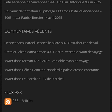
Fête Aérienne de Vincennes 1928 : Un Film Historique
9 juin 2025
Souvenir de formation au pilotage à l’Aéroclub de Valenciennes –
1963 – par Patrick Bordier
14 avril 2025
COMMENTAIRES RÉCENTS
Henriet
dans
Marcel Henriet, le pilote aux 33 500 heures de vol
Crémieu-Alcan
dans
Farman 402 F-ANFY : véritable avion de voyage
xavier
dans
Farman 402 F-ANFY : véritable avion de voyage
xavier
dans
Hélice Hamilton-standard bipale à vitesse constante
xavier
dans
Le Starck A.S. 37 de R.Nickel
FLUX RSS
RSS - Articles