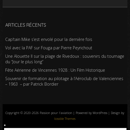
ARTICLES RÉCENTS
Cap’tain Mike s’est envolé pour la dernière fois
Vol avec la PAF sur Fouga par Pierre Peyrichout
Une Alouette II sur la plage de Rivedoux : souvenirs du tournage
du “Jour le plus long”
Fête Aérienne de Vincennes 1928 : Un Film Historique
Souvenir de formation au pilotage à l’Aéroclub de Valenciennes
– 1963 – par Patrick Bordier
Copyright © 2020-2026 Passion pour l'aviation | Powered by WordPress | Design by
Iceable Themes
Accueil
Blog
Albums photos
Histoires de l’aviation
Contrôle aérien