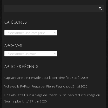
Rechercher :
CATÉGORIES
Catégories
Archives
ARCHIVES
ARTICLES RÉCENTS
Cap’tain Mike s’est envolé pour la dernière fois
6 août 2026
Vol avec la PAF sur Fouga par Pierre Peyrichout
5 mai 2026
Une Alouette II sur la plage de Rivedoux : souvenirs du tournage du
“Jour le plus long”
27 juin 2025