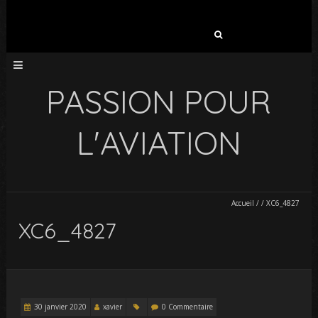
Rechercher :
PASSION POUR
L'AVIATION
Accueil
/
/
XC6_4827
XC6_4827
30 janvier 2020
xavier
0 Commentaire