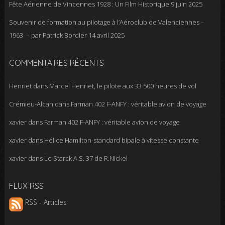
Fête Aérienne de Vincennes 1928 : Un Film Historique
9 juin 2025
Souvenir de formation au pilotage à l’Aéroclub de Valenciennes –
1963 – par Patrick Bordier
14 avril 2025
COMMENTAIRES RÉCENTS
Henriet
dans
Marcel Henriet, le pilote aux 33 500 heures de vol
Crémieu-Alcan
dans
Farman 402 F-ANFY : véritable avion de voyage
xavier
dans
Farman 402 F-ANFY : véritable avion de voyage
xavier
dans
Hélice Hamilton-standard bipale à vitesse constante
xavier
dans
Le Starck A.S. 37 de R.Nickel
FLUX RSS
RSS - Articles