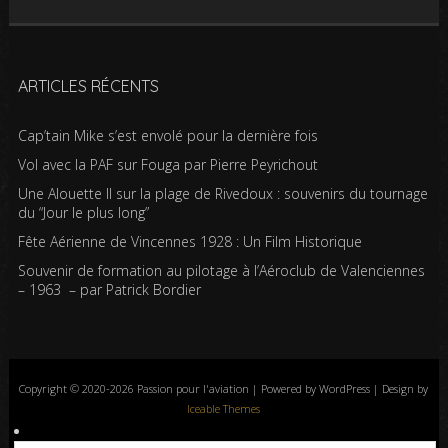
ARTICLES RÉCENTS
Cap’tain Mike s’est envolé pour la dernière fois
Vol avec la PAF sur Fouga par Pierre Peyrichout
Une Alouette II sur la plage de Rivedoux : souvenirs du tournage
du “Jour le plus long”
Fête Aérienne de Vincennes 1928 : Un Film Historique
Souvenir de formation au pilotage à l’Aéroclub de Valenciennes
– 1963 – par Patrick Bordier
Copyright © 2020-2026 Passion pour l'aviation | Powered by WordPress | Design by
Iceable Themes
Accueil
Blog
Albums photos
Histoires de l’aviation
Contrôle aérien