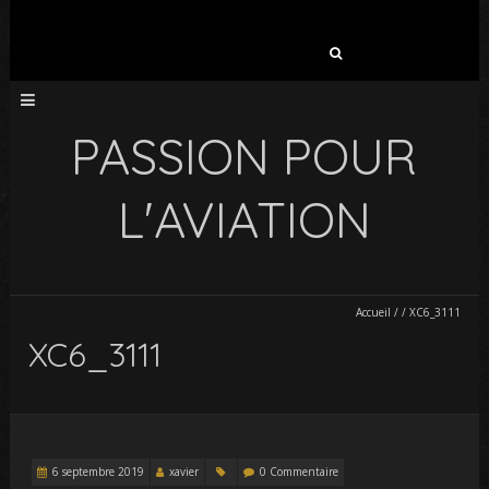
Rechercher :
PASSION POUR
L'AVIATION
Accueil
/
/
XC6_3111
XC6_3111
6 septembre 2019
xavier
0 Commentaire