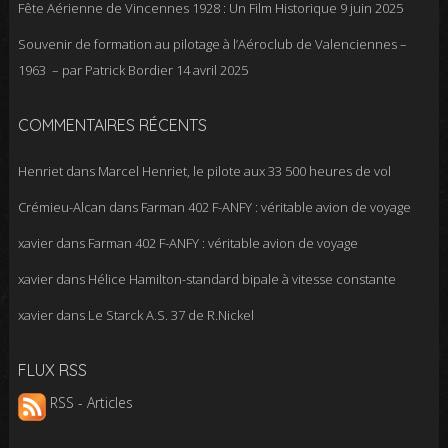
Fête Aérienne de Vincennes 1928 : Un Film Historique
9 juin 2025
Souvenir de formation au pilotage à l’Aéroclub de Valenciennes –
1963 – par Patrick Bordier
14 avril 2025
COMMENTAIRES RÉCENTS
Henriet
dans
Marcel Henriet, le pilote aux 33 500 heures de vol
Crémieu-Alcan
dans
Farman 402 F-ANFY : véritable avion de voyage
xavier
dans
Farman 402 F-ANFY : véritable avion de voyage
xavier
dans
Hélice Hamilton-standard bipale à vitesse constante
xavier
dans
Le Starck A.S. 37 de R.Nickel
FLUX RSS
RSS - Articles