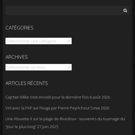
Rechercher :
CATÉGORIES
Catégories
Archives
ARCHIVES
ARTICLES RÉCENTS
Cap’tain Mike s’est envolé pour la dernière fois
6 août 2026
Vol avec la PAF sur Fouga par Pierre Peyrichout
5 mai 2026
Une Alouette II sur la plage de Rivedoux : souvenirs du tournage du
“Jour le plus long”
27 juin 2025