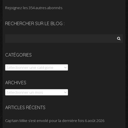
Rejoignez les 354 autres abonnés
RECHERCHER SUR LE BLOG :
Rechercher :
CATÉGORIES
Catégories
Archives
ARCHIVES
ARTICLES RÉCENTS
Cap’tain Mike s’est envolé pour la dernière fois
6 août 2026