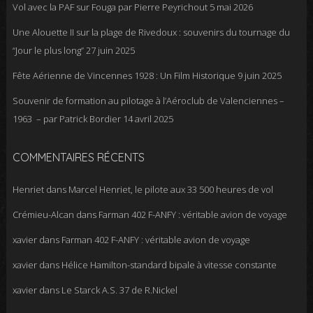
Vol avec la PAF sur Fouga par Pierre Peyrichout
5 mai 2026
Une Alouette II sur la plage de Rivedoux : souvenirs du tournage du
“Jour le plus long”
27 juin 2025
Fête Aérienne de Vincennes 1928 : Un Film Historique
9 juin 2025
Souvenir de formation au pilotage à l’Aéroclub de Valenciennes –
1963 – par Patrick Bordier
14 avril 2025
COMMENTAIRES RÉCENTS
Henriet
dans
Marcel Henriet, le pilote aux 33 500 heures de vol
Crémieu-Alcan
dans
Farman 402 F-ANFY : véritable avion de voyage
xavier
dans
Farman 402 F-ANFY : véritable avion de voyage
xavier
dans
Hélice Hamilton-standard bipale à vitesse constante
xavier
dans
Le Starck A.S. 37 de R.Nickel