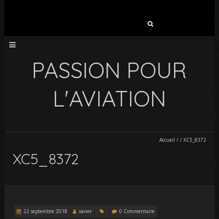
Rechercher :
PASSION POUR
L'AVIATION
Accueil
/
/
XC5_8372
XC5_8372
22 septembre 2018
xavier
0 Commentaire