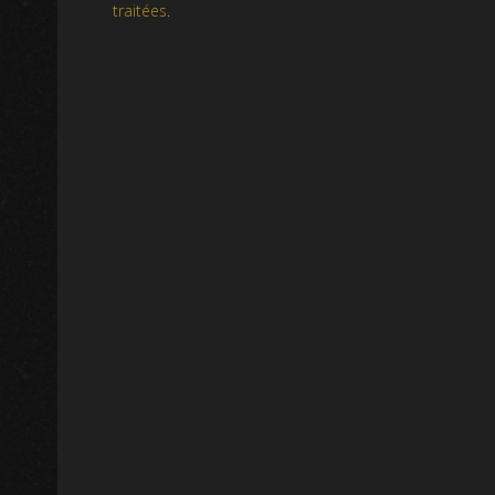
traitées
.