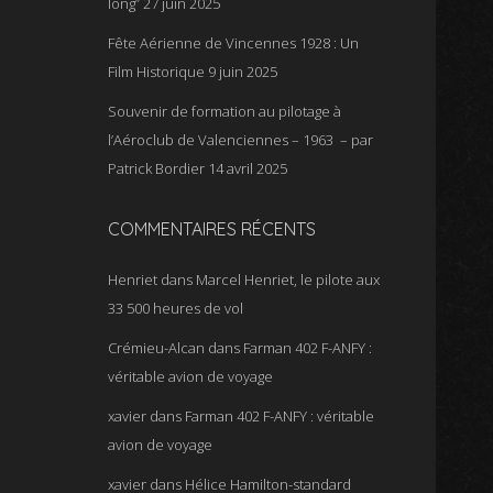
long”
27 juin 2025
Fête Aérienne de Vincennes 1928 : Un
Film Historique
9 juin 2025
Souvenir de formation au pilotage à
l’Aéroclub de Valenciennes – 1963 – par
Patrick Bordier
14 avril 2025
COMMENTAIRES RÉCENTS
Henriet
dans
Marcel Henriet, le pilote aux
33 500 heures de vol
Crémieu-Alcan
dans
Farman 402 F-ANFY :
véritable avion de voyage
xavier
dans
Farman 402 F-ANFY : véritable
avion de voyage
xavier
dans
Hélice Hamilton-standard