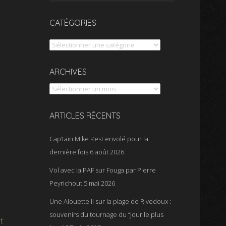
CATÉGORIES
Catégories
Archives
ARCHIVES
ARTICLES RÉCENTS
Cap’tain Mike s’est envolé pour la
dernière fois
6 août 2026
Vol avec la PAF sur Fouga par Pierre
Peyrichout
5 mai 2026
Une Alouette II sur la plage de Rivedoux :
souvenirs du tournage du “Jour le plus
t