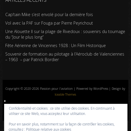
ARTICLES RÉCENTS
Cap’tain Mike s’est envolé pour la dernière fois
Vol avec la PAF sur Fouga par Pierre Peyrichout
Une Alouette II sur la plage de Rivedoux : souvenirs du tournage
du “Jour le plus long”
Fête Aérienne de Vincennes 1928 : Un Film Historique
Souvenir de formation au pilotage à l’Aéroclub de Valenciennes
– 1963 – par Patrick Bordier
Copyright © 2020-2026 Passion pour l'aviation | Powered by WordPress | Design by
Iceable Themes
Accueil
Blog
Albums photos
Histoires de l’aviation
Contrôle aérien
Confidentialité et cookies : ce site utilise des cookies. En continuant à
Livres
Liens
A propos
Contact
Politique de confidentialité
utiliser ce site Web, vous acceptez leur utilisation.
Pour en savoir plus, notamment sur la façon de contrôler les cookies,
consultez :
Politique relative aux cookies