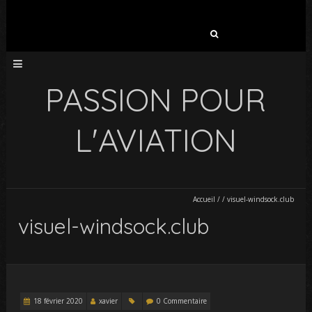
Rechercher :
PASSION POUR
L'AVIATION
Accueil
/
/
visuel-windsock.club
visuel-windsock.club
18 février 2020
xavier
0 Commentaire