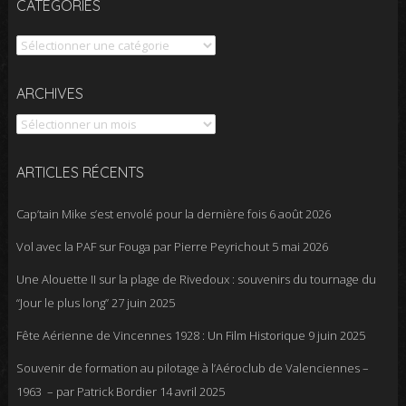
CATÉGORIES
Catégories
Archives
ARCHIVES
ARTICLES RÉCENTS
Cap’tain Mike s’est envolé pour la dernière fois
6 août 2026
Vol avec la PAF sur Fouga par Pierre Peyrichout
5 mai 2026
Une Alouette II sur la plage de Rivedoux : souvenirs du tournage du
“Jour le plus long”
27 juin 2025
Fête Aérienne de Vincennes 1928 : Un Film Historique
9 juin 2025
Souvenir de formation au pilotage à l’Aéroclub de Valenciennes –
1963 – par Patrick Bordier
14 avril 2025