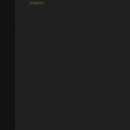
traitées
.