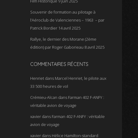
Film Historique
9 juin 2025
Souvenir de formation au pilotage à
l’Aéroclub de Valenciennes – 1963 – par
Patrick Bordier
14 avril 2025
Rallye, le dernier des Morane (2ème
édition) par Roger Gaborieau
8 avril 2025
COMMENTAIRES RÉCENTS
Henriet
dans
Marcel Henriet, le pilote aux
33 500 heures de vol
Crémieu-Alcan
dans
Farman 402 F-ANFY :
véritable avion de voyage
xavier
dans
Farman 402 F-ANFY : véritable
avion de voyage
xavier
dans
Hélice Hamilton-standard