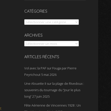
CATÉGORIES
Catégories
Archives
ARCHIVES
ARTICLES RÉCENTS
Vol avec la PAF sur Fouga par Pierre
Peyrichout
5 mai 2026
Une Alouette II sur la plage de Rivedoux :
souvenirs du tournage du “Jour le plus
long”
27 juin 2025
Fête Aérienne de Vincennes 1928 : Un
t