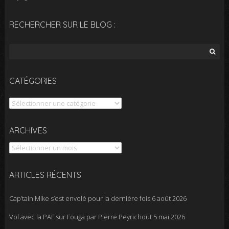
RECHERCHER SUR LE BLOG :
Rechercher :
CATÉGORIES
Catégories
Archives
ARCHIVES
ARTICLES RÉCENTS
Cap’tain Mike s’est envolé pour la dernière fois
6 août 2026
Vol avec la PAF sur Fouga par Pierre Peyrichout
5 mai 2026