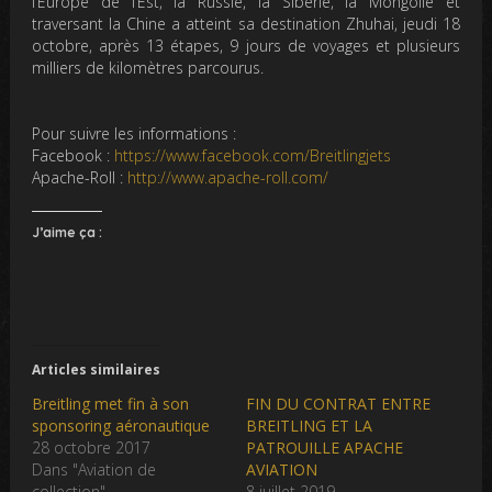
l’Europe de l’Est, la Russie, la Sibérie, la Mongolie et
traversant la Chine a atteint sa destination Zhuhai, jeudi 18
octobre, après 13 étapes, 9 jours de voyages et plusieurs
milliers de kilomètres parcourus.
Pour suivre les informations :
Facebook :
https://www.facebook.com/Breitlingjets
Apache-Roll :
http://www.apache-roll.com/
J’aime ça :
Articles similaires
Breitling met fin à son
FIN DU CONTRAT ENTRE
sponsoring aéronautique
BREITLING ET LA
28 octobre 2017
PATROUILLE APACHE
Dans "Aviation de
AVIATION
collection"
8 juillet 2019