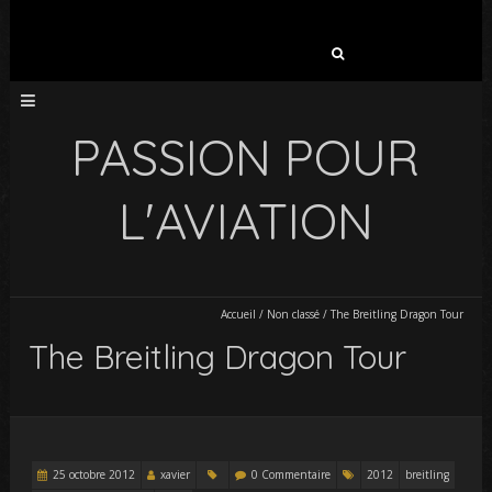
Rechercher :
PASSION POUR
L'AVIATION
Accueil
/
Non classé
/
The Breitling Dragon Tour
The Breitling Dragon Tour
25 octobre 2012
xavier
0 Commentaire
2012
breitling