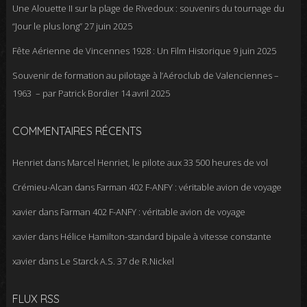
Une Alouette II sur la plage de Rivedoux : souvenirs du tournage du
“Jour le plus long”
27 juin 2025
Fête Aérienne de Vincennes 1928 : Un Film Historique
9 juin 2025
Souvenir de formation au pilotage à l’Aéroclub de Valenciennes –
1963 – par Patrick Bordier
14 avril 2025
COMMENTAIRES RÉCENTS
Henriet
dans
Marcel Henriet, le pilote aux 33 500 heures de vol
Crémieu-Alcan
dans
Farman 402 F-ANFY : véritable avion de voyage
xavier
dans
Farman 402 F-ANFY : véritable avion de voyage
xavier
dans
Hélice Hamilton-standard bipale à vitesse constante
xavier
dans
Le Starck A.S. 37 de R.Nickel
FLUX RSS