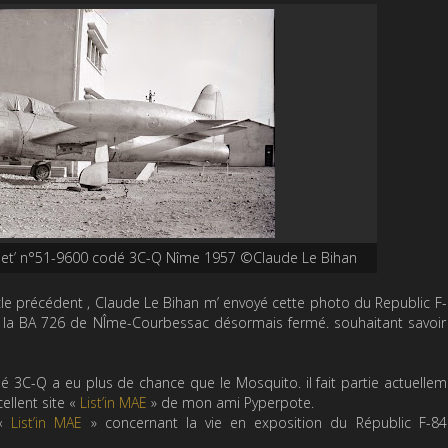
rjet’ n°51-9600 codé 3C-Q Nîme 1957 ©Claude Le Bihan
icle précédent , Claude Le Bihan m’ envoyé cette photo du Republic F
r la BA 726 de NÎme-Courbessac désormais fermé. souhaitant savoi
é 3C-Q a eu plus de chance que le Mosquito. il fait partie actuelle
cellent site «
List’in MAE
» de mon ami Pyperpote.
 «
List’in MAE
» concernant la vie en exposition du Républic F-84