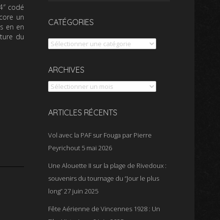
54″ codé
ncore un
CATÉGORIES
is en en
eture du
Catégories
Archives
ARCHIVES
ARTICLES RÉCENTS
Vol avec la PAF sur Fouga par Pierre
Peyrichout
5 mai 2026
Une Alouette II sur la plage de Rivedoux :
souvenirs du tournage du “Jour le plus
long”
27 juin 2025
Fête Aérienne de Vincennes 1928 : Un