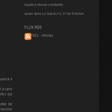
bipale à vitesse constante
xavier
dans
Le Starck A.S. 37 de R.Nickel
FLUX RSS
RSS - Articles
uence il
 a servi
nées qui
’idée de
chasseur