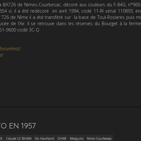
ur la BA726 de Nimes-Courbesac, décoré aux couleurs du F-84G, n°96
54 »). il a été redécoré en avril 1994, codé 11-RI sérial 110893, e
A 726 de Nîme il a été transféré sur la base de Toul-Rosieres puis m
 de l’Air. Il se retrouve dans les réserves du Bourget à la ferm
°51-9600 codé 3C-Q
forumhist/
e/
O EN 1957
26
Claude LE BIHAN
De Havilland
DH98
Mosquito
Nîme-Courbessac