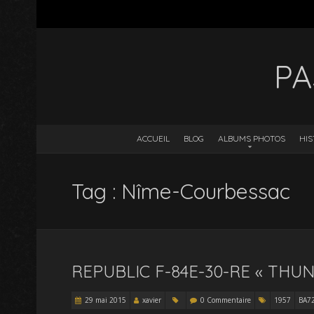
PA
ACCUEIL
BLOG
ALBUMS PHOTOS
HIS
Tag : Nîme-Courbessac
REPUBLIC F-84E-30-RE « THU
29 mai 2015
xavier
0 Commentaire
1957
BA7