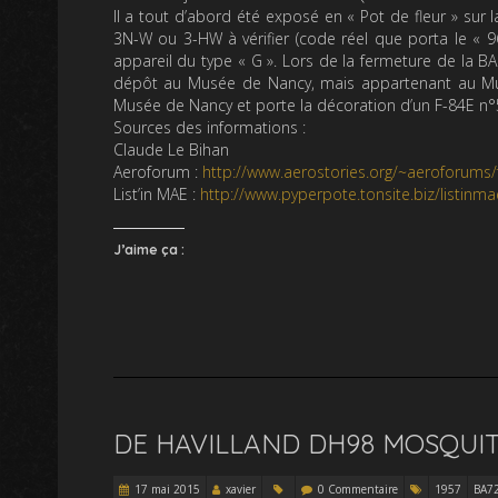
Il a tout d’abord été exposé en « Pot de fleur » s
3N-W ou 3-HW à vérifier (code réel que porta le « 96
appareil du type « G ». Lors de la fermeture de la B
dépôt au Musée de Nancy, mais appartenant au Musée
Musée de Nancy et porte la décoration d’un F-84E n
Sources des informations :
Claude Le Bihan
Aeroforum :
http://www.aerostories.org/~aeroforums/
List’in MAE :
http://www.pyperpote.tonsite.biz/listinma
J’aime ça :
DE HAVILLAND DH98 MOSQUIT
17 mai 2015
xavier
0 Commentaire
1957
BA7