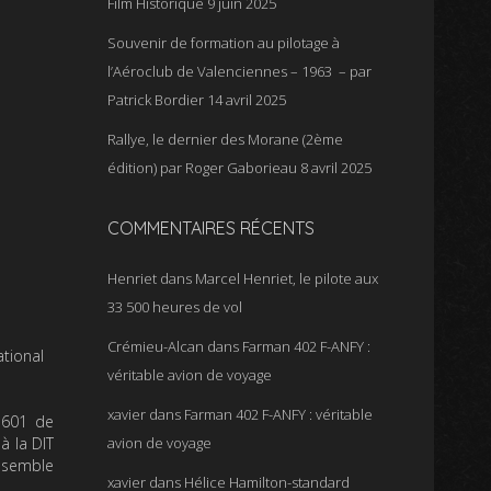
Film Historique
9 juin 2025
Souvenir de formation au pilotage à
l’Aéroclub de Valenciennes – 1963 – par
Patrick Bordier
14 avril 2025
Rallye, le dernier des Morane (2ème
édition) par Roger Gaborieau
8 avril 2025
COMMENTAIRES RÉCENTS
Henriet
dans
Marcel Henriet, le pilote aux
33 500 heures de vol
Crémieu-Alcan
dans
Farman 402 F-ANFY :
ational
véritable avion de voyage
xavier
dans
Farman 402 F-ANFY : véritable
 601 de
à la DIT
avion de voyage
l semble
xavier
dans
Hélice Hamilton-standard