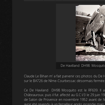
De Havilland DH98 Mosquito 
Claude Le Bihan m’ a fait parvenir ces photos du De H
sur le BA726 de Nîme-Courbessac désormais fermée
Ce De Haviland DH98 Mosquito est le RF639. Il a é
Châteauroux. puis il fut affecté au G.C I/3 le 29 juin 1
de Salon de Provence en novembre 1952 avant de fini
avoir été revendu à un ferrailleur après incendie mais