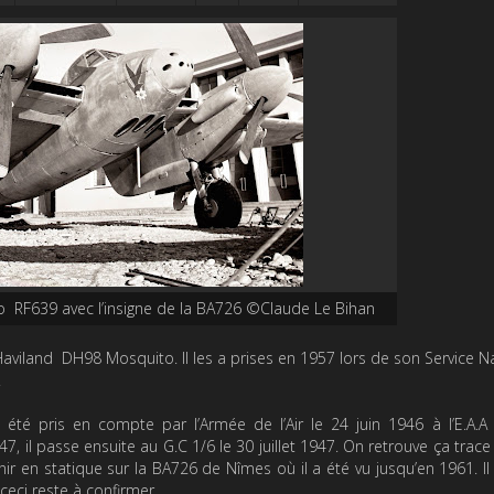
RF639 avec l’insigne de la BA726 ©Claude Le Bihan
aviland DH98 Mosquito. Il les a prises en 1957 lors de son Service N
.
té pris en compte par l’Armée de l’Air le 24 juin 1946 à l’E.A.A
947, il passe ensuite au G.C 1/6 le 30 juillet 1947. On retrouve ça trace 
r en statique sur la BA726 de Nîmes où il a été vu jusqu’en 1961. I
 ceci reste à confirmer