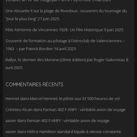
Une Alouette II sur la plage de Rivedoux : souvenirs du tournage du
“Jour le plus long”
27 juin 2025
Fête Aérienne de Vincennes 1928 : Un Film Historique
9 juin 2025
Souvenir de formation au pilotage à l’Aéroclub de Valenciennes –
1963 – par Patrick Bordier
14 avril 2025
Rallye, le dernier des Morane (2ème édition) par Roger Gaborieau
8
avril 2025
COMMENTAIRES RÉCENTS
Henriet
dans
Marcel Henriet, le pilote aux 33 500 heures de vol
Crémieu-Alcan
dans
Farman 402 F-ANFY : véritable avion de voyage
xavier
dans
Farman 402 F-ANFY : véritable avion de voyage
xavier
dans
Hélice Hamilton-standard bipale à vitesse constante