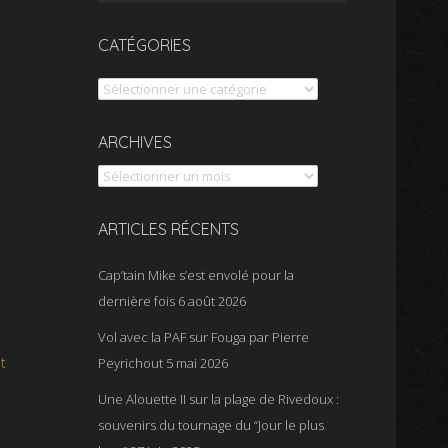
CATÉGORIES
Catégories
Archives
ARCHIVES
ARTICLES RÉCENTS
Cap’tain Mike s’est envolé pour la
dernière fois
6 août 2026
Vol avec la PAF sur Fouga par Pierre
t
Peyrichout
5 mai 2026
Une Alouette II sur la plage de Rivedoux :
souvenirs du tournage du “Jour le plus