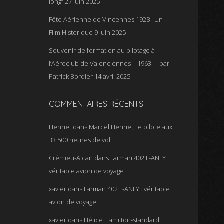
long”
27 juin 2025
Fête Aérienne de Vincennes 1928 : Un
Film Historique
9 juin 2025
Souvenir de formation au pilotage à
l’Aéroclub de Valenciennes – 1963 – par
Patrick Bordier
14 avril 2025
COMMENTAIRES RÉCENTS
Henriet
dans
Marcel Henriet, le pilote aux
33 500 heures de vol
Crémieu-Alcan
dans
Farman 402 F-ANFY :
véritable avion de voyage
xavier
dans
Farman 402 F-ANFY : véritable
avion de voyage
xavier
dans
Hélice Hamilton-standard