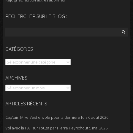
Rejoignez les 354 autres abonnés
RECHERCHER SUR LE BLOG :
Rechercher :
CATÉGORIES
Catégories
Archives
ARCHIVES
ARTICLES RÉCENTS
Cap’tain Mike s’est envolé pour la dernière fois
6 août 2026
Vol avec la PAF sur Fouga par Pierre Peyrichout
5 mai 2026