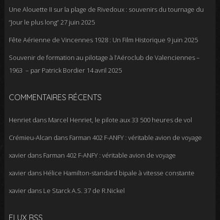
Une Alouette II sur la plage de Rivedoux : souvenirs du tournage du
“Jour le plus long”
27 juin 2025
Fête Aérienne de Vincennes 1928 : Un Film Historique
9 juin 2025
Souvenir de formation au pilotage à l’Aéroclub de Valenciennes –
1963 – par Patrick Bordier
14 avril 2025
COMMENTAIRES RÉCENTS
Henriet
dans
Marcel Henriet, le pilote aux 33 500 heures de vol
Crémieu-Alcan
dans
Farman 402 F-ANFY : véritable avion de voyage
xavier
dans
Farman 402 F-ANFY : véritable avion de voyage
xavier
dans
Hélice Hamilton-standard bipale à vitesse constante
xavier
dans
Le Starck A.S. 37 de R.Nickel
FLUX RSS