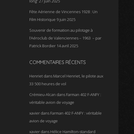
long”
27 juin 2025
Fête Aérienne de Vincennes 1928 : Un
Film Historique
9 juin 2025
Souvenir de formation au pilotage à
l’Aéroclub de Valenciennes – 1963 – par
Patrick Bordier
14 avril 2025
COMMENTAIRES RÉCENTS
Henriet
dans
Marcel Henriet, le pilote aux
33 500 heures de vol
Crémieu-Alcan
dans
Farman 402 F-ANFY :
véritable avion de voyage
xavier
dans
Farman 402 F-ANFY : véritable
avion de voyage
xavier
dans
Hélice Hamilton-standard