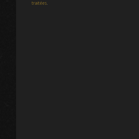
traitées
.