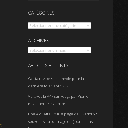
CATÉGORIES
Catégories
Archives
ARCHIVES
ARTICLES RÉCENTS
Cap’tain Mike s’est envolé pour la
dernière fois
6 août 2026
Vol avec la PAF sur Fouga par Pierre
Peyrichout
5 mai 2026
Une Alouette II sur la plage de Rivedoux :
souvenirs du tournage du “Jour le plus
t