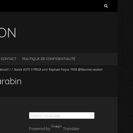
Rechercher :
ION
CONTACT
POLITIQUE DE CONFIDENTIALITÉ
Accueil
/
/
Starck AS70 F-PBGK aint Raphael Frejus 1958 @Maurice carabin
arabin
Powered by
Translate