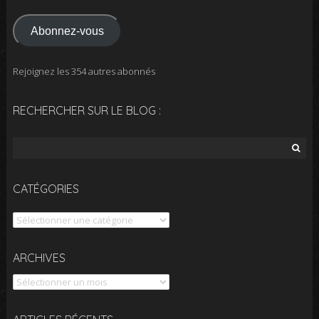
e-
mail
Abonnez-vous
Rejoignez les 354 autres abonnés
RECHERCHER SUR LE BLOG :
Rechercher :
CATÉGORIES
Catégories
Archives
ARCHIVES