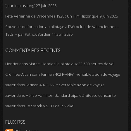
“Jour le plus long”
27 juin 2025
Fête Aérienne de Vincennes 1928 : Un Film Historique
9 juin 2025
Souvenir de formation au pilotage à l’Aéroclub de Valenciennes –
1963 – par Patrick Bordier
14 avril 2025
COMMENTAIRES RÉCENTS
Henriet
dans
Marcel Henriet, le pilote aux 33 500 heures de vol
Crémieu-Alcan
dans
Farman 402 F-ANFY : véritable avion de voyage
xavier
dans
Farman 402 F-ANFY : véritable avion de voyage
xavier
dans
Hélice Hamilton-standard bipale à vitesse constante
xavier
dans
Le Starck A.S. 37 de R.Nickel
FLUX RSS