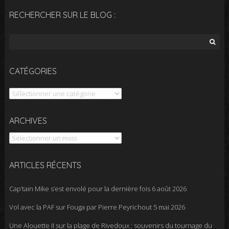
RECHERCHER SUR LE BLOG :
Rechercher :
CATÉGORIES
Catégories
Archives
ARCHIVES
ARTICLES RÉCENTS
Cap’tain Mike s’est envolé pour la dernière fois
6 août 2026
Vol avec la PAF sur Fouga par Pierre Peyrichout
5 mai 2026
Une Alouette II sur la plage de Rivedoux : souvenirs du tournage du