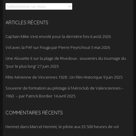
ARTICLES RÉCENTS
Cap’tain Mike s’est envolé pour la dernière fois
6 août 2026
Vol avec la PAF sur Fouga par Pierre Peyrichout
5 mai 2026
Une Alouette II sur la plage de Rivedoux : souvenirs du tournage du
“Jour le plus long”
27 juin 2025
Fête Aérienne de Vincennes 1928 : Un Film Historique
9 juin 2025
Souvenir de formation au pilotage à l’Aéroclub de Valenciennes –
1963 – par Patrick Bordier
14 avril 2025
COMMENTAIRES RÉCENTS
Henriet
dans
Marcel Henriet, le pilote aux 33 500 heures de vol