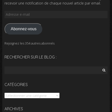
recevoir une notification de chaque nouvel article par email.
Adresse
e-
mail
Abonnez-vous
Rejoignez les 354 autres abonnés
RECHERCHER SUR LE BLOG :
Rechercher :
CATÉGORIES
Catégories
Archives
ARCHIVES