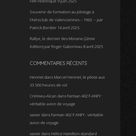
Film Historique
9 juin 2025
Souvenir de formation au pilotage à
l’Aéroclub de Valenciennes – 1963 – par
Patrick Bordier
14 avril 2025
Rallye, le dernier des Morane (2ème
édition) par Roger Gaborieau
8 avril 2025
COMMENTAIRES RÉCENTS
Henriet
dans
Marcel Henriet, le pilote aux
33 500 heures de vol
Crémieu-Alcan
dans
Farman 402 F-ANFY :
véritable avion de voyage
xavier
dans
Farman 402 F-ANFY : véritable
avion de voyage
xavier
dans
Hélice Hamilton-standard