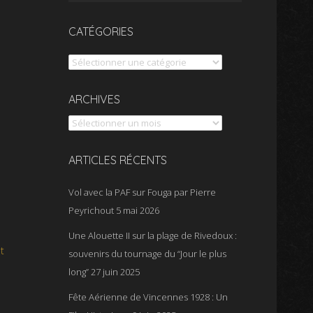
CATÉGORIES
Catégories
Archives
ARCHIVES
ARTICLES RÉCENTS
Vol avec la PAF sur Fouga par Pierre
Peyrichout
5 mai 2026
Une Alouette II sur la plage de Rivedoux :
t
souvenirs du tournage du “Jour le plus
long”
27 juin 2025
Fête Aérienne de Vincennes 1928 : Un