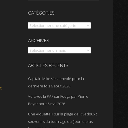
CATÉGORIES
Catégories
Archives
ARCHIVES
ARTICLES RÉCENTS
Cap’tain Mike s’est envolé pour la
dernière fois
6 août 2026
t
Vol avec la PAF sur Fouga par Pierre
Peyrichout
5 mai 2026
Une Alouette II sur la plage de Rivedoux :
souvenirs du tournage du “Jour le plus