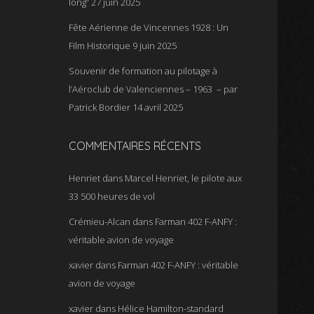
long”
27 juin 2025
Fête Aérienne de Vincennes 1928 : Un
Film Historique
9 juin 2025
Souvenir de formation au pilotage à
l’Aéroclub de Valenciennes – 1963 – par
Patrick Bordier
14 avril 2025
COMMENTAIRES RÉCENTS
Henriet
dans
Marcel Henriet, le pilote aux
33 500 heures de vol
Crémieu-Alcan
dans
Farman 402 F-ANFY :
véritable avion de voyage
xavier
dans
Farman 402 F-ANFY : véritable
avion de voyage
xavier
dans
Hélice Hamilton-standard