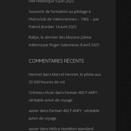
Film Historique
9 juin 2025
Souvenir de formation au pilotage à
l’Aéroclub de Valenciennes – 1963 – par
Patrick Bordier
14 avril 2025
Rallye, le dernier des Morane (2ème
édition) par Roger Gaborieau
8 avril 2025
COMMENTAIRES RÉCENTS
Henriet
dans
Marcel Henriet, le pilote aux
33 500 heures de vol
Crémieu-Alcan
dans
Farman 402 F-ANFY :
véritable avion de voyage
xavier
dans
Farman 402 F-ANFY : véritable
avion de voyage
xavier
dans
Hélice Hamilton-standard