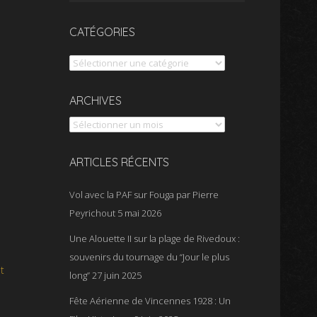
CATÉGORIES
Catégories
Archives
ARCHIVES
ARTICLES RÉCENTS
Vol avec la PAF sur Fouga par Pierre
Peyrichout
5 mai 2026
Une Alouette II sur la plage de Rivedoux :
souvenirs du tournage du “Jour le plus
t
long”
27 juin 2025
Fête Aérienne de Vincennes 1928 : Un