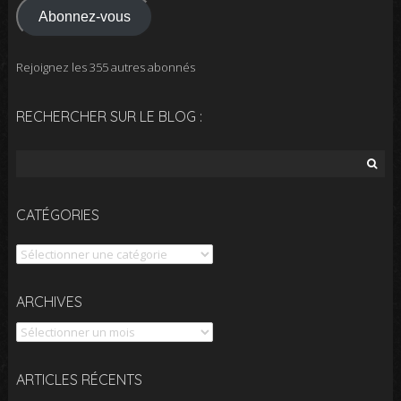
Abonnez-vous
Rejoignez les 355 autres abonnés
RECHERCHER SUR LE BLOG :
Rechercher :
CATÉGORIES
Catégories
Archives
ARCHIVES
ARTICLES RÉCENTS