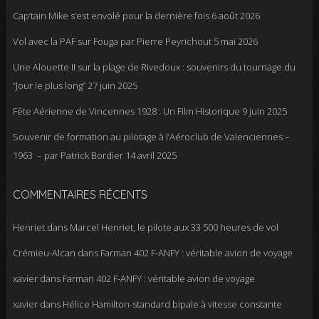
Cap’tain Mike s’est envolé pour la dernière fois
6 août 2026
Vol avec la PAF sur Fouga par Pierre Peyrichout
5 mai 2026
Une Alouette II sur la plage de Rivedoux : souvenirs du tournage du
“Jour le plus long”
27 juin 2025
Fête Aérienne de Vincennes 1928 : Un Film Historique
9 juin 2025
Souvenir de formation au pilotage à l’Aéroclub de Valenciennes –
1963 – par Patrick Bordier
14 avril 2025
COMMENTAIRES RÉCENTS
Henriet
dans
Marcel Henriet, le pilote aux 33 500 heures de vol
Crémieu-Alcan
dans
Farman 402 F-ANFY : véritable avion de voyage
xavier
dans
Farman 402 F-ANFY : véritable avion de voyage
xavier
dans
Hélice Hamilton-standard bipale à vitesse constante