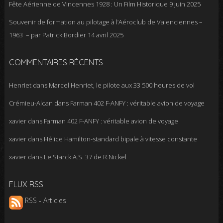
Fête Aérienne de Vincennes 1928 : Un Film Historique
9 juin 2025
Souvenir de formation au pilotage à l’Aéroclub de Valenciennes –
1963 – par Patrick Bordier
14 avril 2025
COMMENTAIRES RÉCENTS
Henriet
dans
Marcel Henriet, le pilote aux 33 500 heures de vol
Crémieu-Alcan
dans
Farman 402 F-ANFY : véritable avion de voyage
xavier
dans
Farman 402 F-ANFY : véritable avion de voyage
xavier
dans
Hélice Hamilton-standard bipale à vitesse constante
xavier
dans
Le Starck A.S. 37 de R.Nickel
FLUX RSS
RSS - Articles