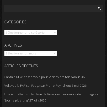
Rechercher :
CATÉGORIES
Catégories
Archives
ARCHIVES
ARTICLES RÉCENTS
Cap’tain Mike s’est envolé pour la dernière fois
6 août 2026
Vol avec la PAF sur Fouga par Pierre Peyrichout
5 mai 2026
Une Alouette II sur la plage de Rivedoux : souvenirs du tournage du
“Jour le plus long”
27 juin 2025