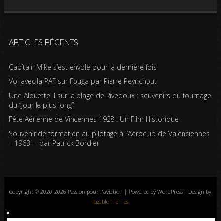
ARTICLES RÉCENTS
Cap’tain Mike s’est envolé pour la dernière fois
Vol avec la PAF sur Fouga par Pierre Peyrichout
Une Alouette II sur la plage de Rivedoux : souvenirs du tournage
du “Jour le plus long”
Fête Aérienne de Vincennes 1928 : Un Film Historique
Souvenir de formation au pilotage à l’Aéroclub de Valenciennes
– 1963 – par Patrick Bordier
Copyright © 2020-2026 Passion pour l'aviation | Powered by WordPress | Design by
Iceable Themes
Accueil
Blog
Albums photos
Histoires de l’aviation
Contrôle aérien