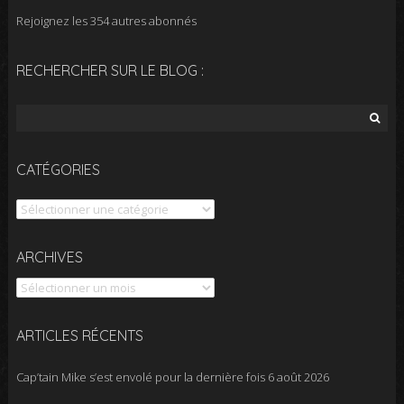
Rejoignez les 354 autres abonnés
RECHERCHER SUR LE BLOG :
Rechercher :
CATÉGORIES
Catégories
Archives
ARCHIVES
ARTICLES RÉCENTS
Cap’tain Mike s’est envolé pour la dernière fois
6 août 2026