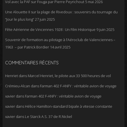
Vol avec la PAF sur Fouga par Pierre Peyrichout
5 mai 2026
Une Alouette II sur la plage de Rivedoux : souvenirs du tournage du
“Jour le plus long”
27 juin 2025
Fête Aérienne de Vincennes 1928 : Un Film Historique
9 juin 2025
Souvenir de formation au pilotage à l’Aéroclub de Valenciennes –
1963 – par Patrick Bordier
14 avril 2025
COMMENTAIRES RÉCENTS
Henriet
dans
Marcel Henriet, le pilote aux 33 500 heures de vol
Crémieu-Alcan
dans
Farman 402 F-ANFY : véritable avion de voyage
xavier
dans
Farman 402 F-ANFY : véritable avion de voyage
xavier
dans
Hélice Hamilton-standard bipale à vitesse constante
xavier
dans
Le Starck A.S. 37 de R.Nickel