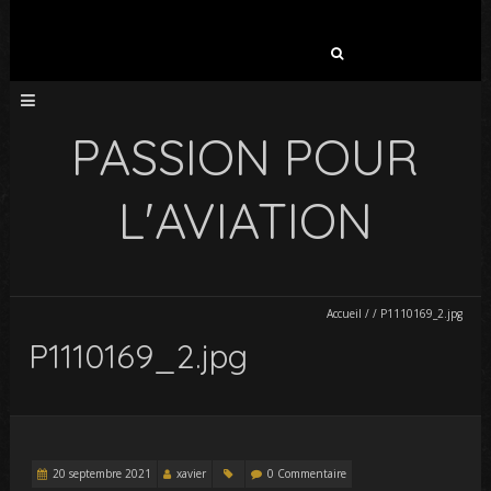
Rechercher :
PASSION POUR
L'AVIATION
Accueil
/
/
P1110169_2.jpg
P1110169_2.jpg
20 septembre 2021
xavier
0 Commentaire