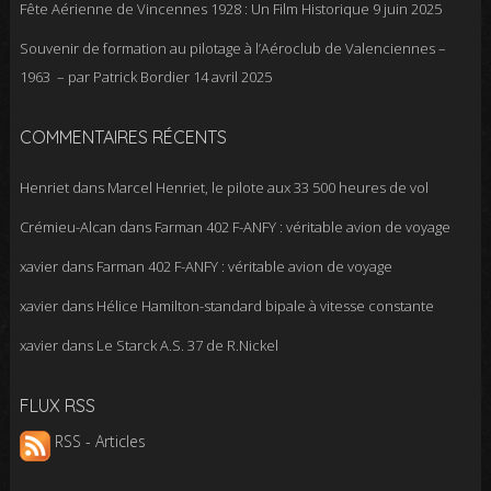
Fête Aérienne de Vincennes 1928 : Un Film Historique
9 juin 2025
Souvenir de formation au pilotage à l’Aéroclub de Valenciennes –
1963 – par Patrick Bordier
14 avril 2025
COMMENTAIRES RÉCENTS
Henriet
dans
Marcel Henriet, le pilote aux 33 500 heures de vol
Crémieu-Alcan
dans
Farman 402 F-ANFY : véritable avion de voyage
xavier
dans
Farman 402 F-ANFY : véritable avion de voyage
xavier
dans
Hélice Hamilton-standard bipale à vitesse constante
xavier
dans
Le Starck A.S. 37 de R.Nickel
FLUX RSS
RSS - Articles