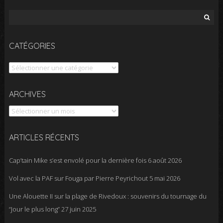
Rechercher :
CATÉGORIES
Catégories
Archives
ARCHIVES
ARTICLES RÉCENTS
Cap’tain Mike s’est envolé pour la dernière fois
6 août 2026
Vol avec la PAF sur Fouga par Pierre Peyrichout
5 mai 2026
Une Alouette II sur la plage de Rivedoux : souvenirs du tournage du
“Jour le plus long”
27 juin 2025