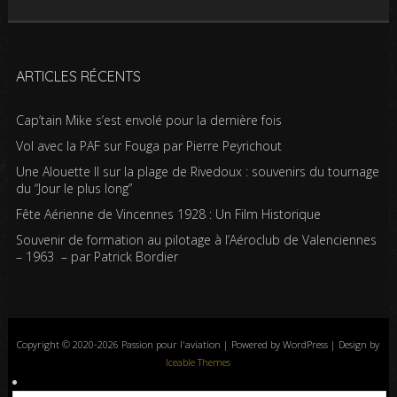
ARTICLES RÉCENTS
Cap’tain Mike s’est envolé pour la dernière fois
Vol avec la PAF sur Fouga par Pierre Peyrichout
Une Alouette II sur la plage de Rivedoux : souvenirs du tournage
du “Jour le plus long”
Fête Aérienne de Vincennes 1928 : Un Film Historique
Souvenir de formation au pilotage à l’Aéroclub de Valenciennes
– 1963 – par Patrick Bordier
Copyright © 2020-2026 Passion pour l'aviation | Powered by WordPress | Design by
Iceable Themes
Accueil
Blog
Albums photos
Histoires de l’aviation
Contrôle aérien